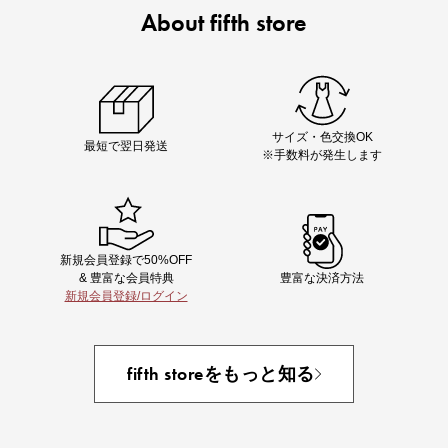
About fifth store
即戦力アイテム続々対象
夏服まとめて手に入れるなら今
サイズ・色交換OK
最短で翌日発送
※手数料が発生します
新規会員登録で50%OFF
& 豊富な会員特典
豊富な決済方法
新規会員登録/ログイン
あと1点にちょうどいい！お助けプチアイテム
fifth storeをもっと知る