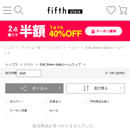
トップ
>
アイテム一覧
>
トップス
>
ベスト
>
Edit Sheen dailyルームウ
ェア
トップス
ベスト
Edit Sheen dailyルームウェア
表示件数
0～0件 (全0件)
絞り込み
並び替え
全カラー
在庫あり
予約商品を除く
クーポン対象
セール
該当商品が見つかりませんでした。