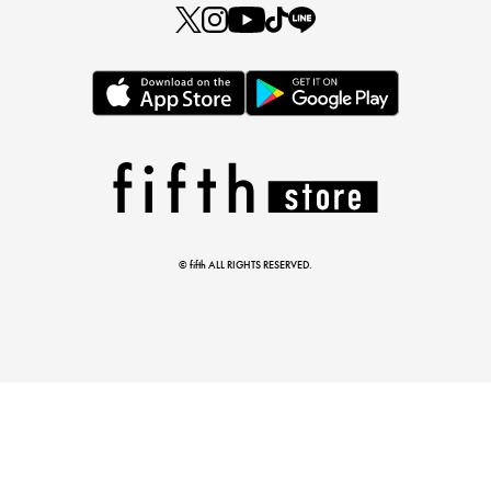
この夏の主役確定！
ボタニカル柄スカート
© fifth ALL RIGHTS RESERVED.
真夏のオフィスカジュアル
基本ルールとアイテムの選び方を徹底解説