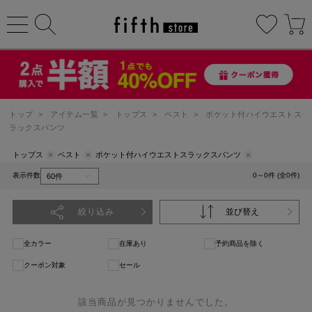
トップ
>
アイテム一覧
>
トップス
>
ベスト
>
ポケット付ハイウエストス
ラックスパンツ
トップス
ベスト
ポケット付ハイウエストスラックスパンツ
表示件数
0～0件 (全0件)
絞り込み
並び替え
全カラー
在庫あり
予約商品を除く
クーポン対象
セール
該当商品が見つかりませんでした。