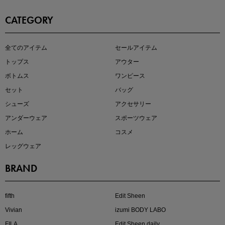
CATEGORY
即戦力アイテム続々対象
全てのアイテム
セールアイテム
夏服まとめて手に入れるなら今
トップス
アウター
ボトムス
ワンピース
セット
バッグ
シューズ
アクセサリー
アンダーウェア
スポーツウェア
ホーム
コスメ
レッグウェア
BRAND
注目の新作が販売開始
fifth
Edit Sheen
Vivian
izumi BODY LABO
FILA
Edit Sheen daily