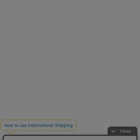
再入荷しました
人気アイテムが待望の再入荷
クーポンを取得
とらまめさんが選ぶ
低身長さん必見アイテム5選