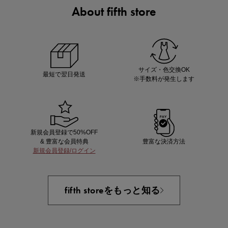
About fifth store
ノベルティ第1弾
サシェ（香り袋）を先着200名様にプレゼント！
サイズ・色交換OK
最短で翌日発送
※手数料が発生します
新規会員登録で50%OFF
& 豊富な会員特典
豊富な決済方法
新規会員登録/ログイン
あと1点にちょうどいい！お助けプチアイテム
fifth storeをもっと知る