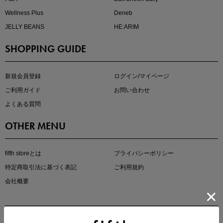
Wellness Plus
Deneb
JELLY BEANS
HE:ARIM
SHOPPING GUIDE
kokoさんセレクト
大人の着映えアイテム5選
新規会員登録
ログイン/マイページ
ご利用ガイド
お問い合わせ
よくある質問
OTHER MENU
fifth storeとは
プライバシーポリシー
特定商取引法に基づく表記
ご利用規約
会社概要
マストバイアイテム
今季の注目アイテムをご紹介