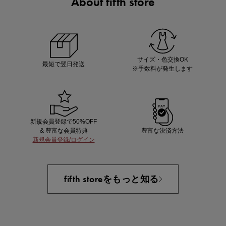
About fifth store
ノベルティ第1弾
サシェ（香り袋）を先着200名様にプレゼント！
サイズ・色交換OK
最短で翌日発送
※手数料が発生します
新規会員登録で50%OFF
& 豊富な会員特典
豊富な決済方法
新規会員登録/ログイン
あと1点にちょうどいい！お助けプチアイテム
fifth storeをもっと知る