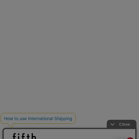
再入荷しました
人気アイテムが待望の再入荷
クーポンを取得
とらまめさんが選ぶ
低身長さん必見アイテム5選