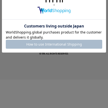
この夏の主役確定！
ボタニカル柄スカート
© fifth ALL RIGHTS RESERVED.
真夏のオフィスカジュアル
基本ルールとアイテムの選び方を徹底解説