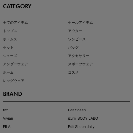
CATEGORY
即戦力アイテム続々対象
全てのアイテム
セールアイテム
夏服まとめて手に入れるなら今
トップス
アウター
ボトムス
ワンピース
セット
バッグ
シューズ
アクセサリー
アンダーウェア
スポーツウェア
ホーム
コスメ
レッグウェア
BRAND
注目の新作が販売開始
fifth
Edit Sheen
Vivian
izumi BODY LABO
FILA
Edit Sheen daily