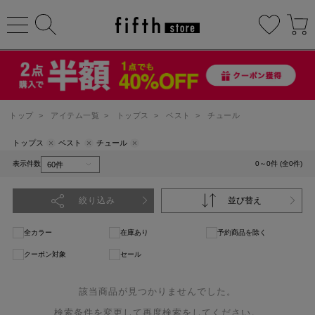
トップ
>
アイテム一覧
>
トップス
>
ベスト
>
チュール
トップス
ベスト
チュール
表示件数
0～0件 (全0件)
絞り込み
並び替え
全カラー
在庫あり
予約商品を除く
クーポン対象
セール
該当商品が見つかりませんでした。
検索条件を変更して再度検索をしてください。