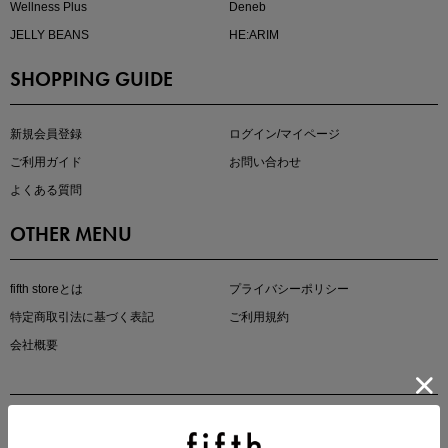
Wellness Plus
Deneb
JELLY BEANS
HE:ARIM
SHOPPING GUIDE
kokoさんセレクト
大人の着映えアイテム5選
新規会員登録
ログイン/マイページ
ご利用ガイド
お問い合わせ
よくある質問
OTHER MENU
fifth storeとは
プライバシーポリシー
特定商取引法に基づく表記
ご利用規約
会社概要
マストバイアイテム
今季の注目アイテムをご紹介