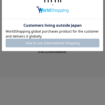
この夏の主役確定！
ボタニカル柄スカート
© fifth ALL RIGHTS RESERVED.
真夏のオフィスカジュアル
基本ルールとアイテムの選び方を徹底解説