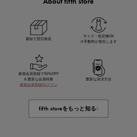
About fifth store
ノベルティ第1弾
サシェ（香り袋）を先着200名様にプレゼント！
サイズ・色交換OK
最短で翌日発送
※手数料が発生します
新規会員登録で50%OFF
& 豊富な会員特典
豊富な決済方法
新規会員登録/ログイン
あと1点にちょうどいい！お助けプチアイテム
fifth storeをもっと知る