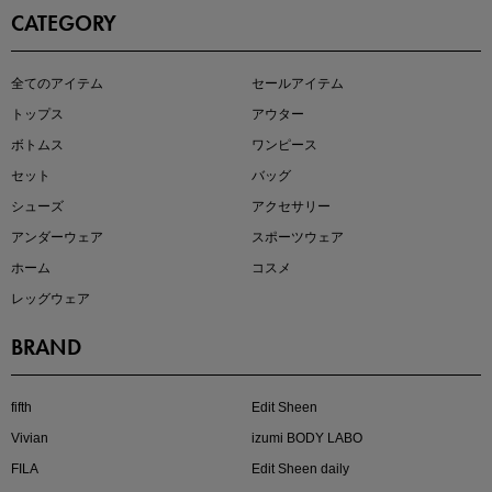
CATEGORY
即戦力アイテム続々対象
全てのアイテム
セールアイテム
夏服まとめて手に入れるなら今
トップス
アウター
ボトムス
ワンピース
セット
バッグ
シューズ
アクセサリー
アンダーウェア
スポーツウェア
ホーム
コスメ
レッグウェア
BRAND
注目の新作が販売開始
fifth
Edit Sheen
Vivian
izumi BODY LABO
FILA
Edit Sheen daily