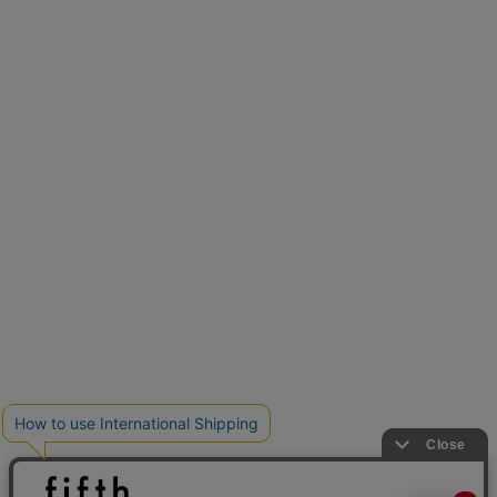
再入荷しました
人気アイテムが待望の再入荷
クーポンを取得
とらまめさんが選ぶ
低身長さん必見アイテム5選