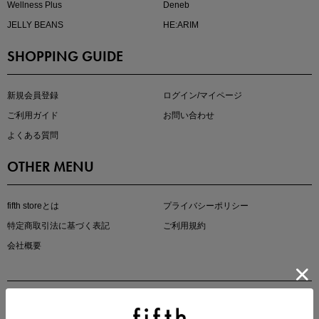
Wellness Plus
Deneb
JELLY BEANS
HE:ARIM
SHOPPING GUIDE
kokoさんセレクト
大人の着映えアイテム5選
新規会員登録
ログイン/マイページ
ご利用ガイド
お問い合わせ
よくある質問
OTHER MENU
fifth storeとは
プライバシーポリシー
特定商取引法に基づく表記
ご利用規約
会社概要
マストバイアイテム
今季の注目アイテムをご紹介