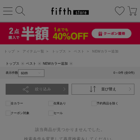
トップ
>
アイテム一覧
>
トップス
>
ベスト
>
NEWカラー追加
トップス
ベスト
NEWカラー追加
表示件数
0～0件 (全0件)
絞り込み
並び替え
全カラー
在庫あり
予約商品を除く
クーポン対象
セール
該当商品が見つかりませんでした。
検索条件を変更して再度検索をしてください。