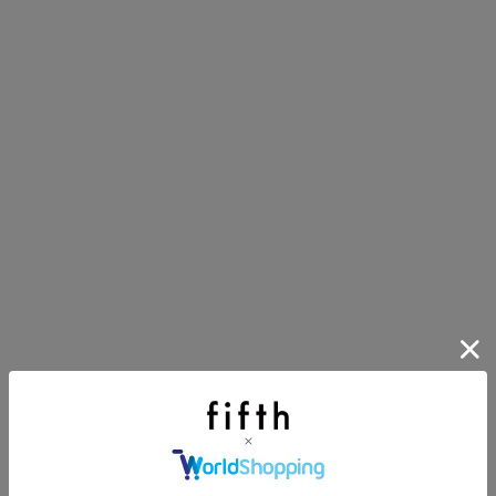
第1弾
り袋）を先着200名様にプレゼント！