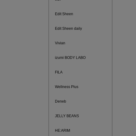
ご紹介ア
Edit Sheen
Edit Sheen daily
Vivian
izumi BODY LABO
FILA
Wellness Plus
買えば買う
Deneb
JELLY BEANS
HE:ARIM