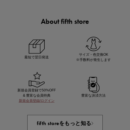
About fifth store
ノベルティ第1弾
サシェ（香り袋）を先着200名様にプレゼント！
サイズ・色交換OK
最短で翌日発送
※手数料が発生します
新規会員登録で50%OFF
& 豊富な会員特典
豊富な決済方法
新規会員登録/ログイン
あと1点にちょうどいい！お助けプチアイテム
fifth storeをもっと知る