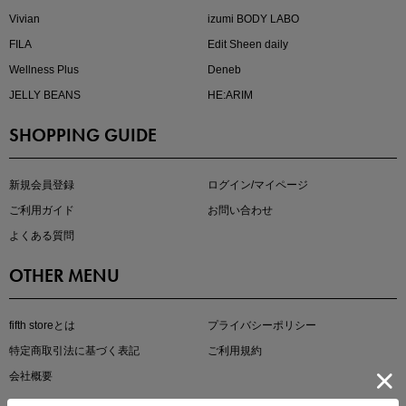
Vivian
izumi BODY LABO
FILA
Edit Sheen daily
Wellness Plus
Deneb
JELLY BEANS
HE:ARIM
SHOPPING GUIDE
kokoさんセレクト
大人の着映えアイテム5選
新規会員登録
ログイン/マイページ
ご利用ガイド
お問い合わせ
よくある質問
OTHER MENU
fifth storeとは
プライバシーポリシー
特定商取引法に基づく表記
ご利用規約
会社概要
マストバイアイテム
今季の注目アイテムをご紹介