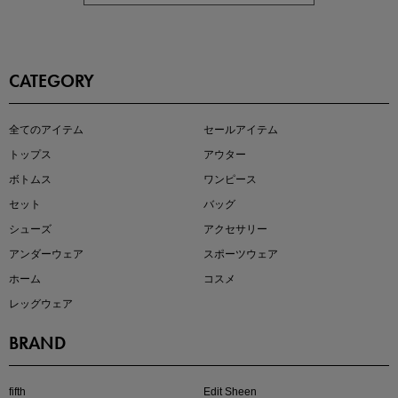
CATEGORY
即戦力アイテム続々対象
全てのアイテム
セールアイテム
夏服まとめて手に入れるなら今
トップス
アウター
ボトムス
ワンピース
セット
バッグ
シューズ
アクセサリー
アンダーウェア
スポーツウェア
ホーム
コスメ
レッグウェア
BRAND
注目の新作が販売開始
fifth
Edit Sheen