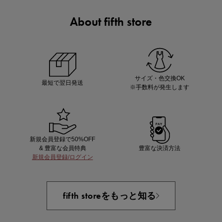
About fifth store
マストバイアイテム
今季の注目アイテムをご紹介
サイズ・色交換OK
最短で翌日発送
※手数料が発生します
新規会員登録で50%OFF
& 豊富な会員特典
豊富な決済方法
新規会員登録/ログイン
買えば買うほどお得! 最大半額クーポン
fifth storeをもっと知る