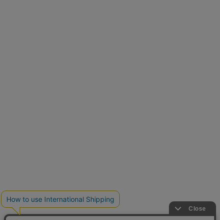
新色追加
人気アイテムに新色登場
クーポンを取得
低身長さん用サイズ
U150サイズでおしゃれを楽しむ。