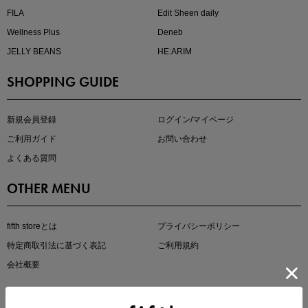
FILA
Edit Sheen daily
Wellness Plus
Deneb
JELLY BEANS
HE:ARIM
SHOPPING GUIDE
即戦力アイテム続々対象
夏服まとめて手に入れるなら今
新規会員登録
ログイン/マイページ
ご利用ガイド
お問い合わせ
よくある質問
OTHER MENU
fifth storeとは
プライバシーポリシー
特定商取引法に基づく表記
ご利用規約
真夏のオフィスカジュアル
会社概要
基本ルールとアイテムの選び方を徹底解説