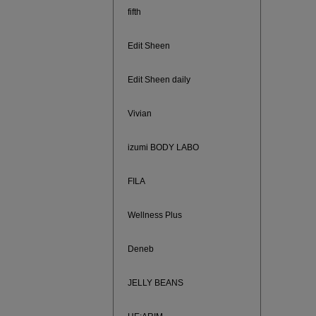
fifth
Edit Sheen
Edit Sheen daily
Vivian
izumi BODY LABO
FILA
880円均
Wellness Plus
Deneb
JELLY BEANS