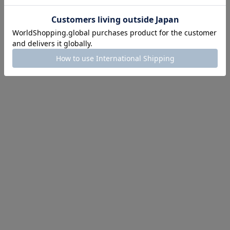
ほどお得! 最大半額クーポン
主役確定！
ル柄スカート