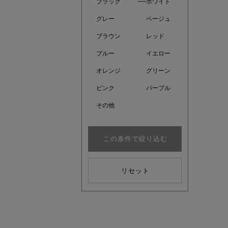
ブラック
ホワイト
グレー
ベージュ
ブラウン
レッド
ブルー
イエロー
オレンジ
グリーン
ピンク
パープル
その他
この条件で絞り込む
kokoさ
リセット
大人の着映