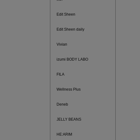
Edit Sheen
Edit Sheen daily
Vivian
izumi BODY LABO
FILA
Wellness Plus
ノベルティ
サシェ（香
Deneb
JELLY BEANS
HE:ARIM