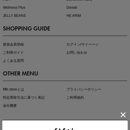
Wellness Plus
Deneb
JELLY BEANS
HE:ARIM
SHOPPING GUIDE
kokoさんセレクト
大人の着映えアイテム5選
新規会員登録
ログイン/マイページ
ご利用ガイド
お問い合わせ
よくある質問
OTHER MENU
fifth storeとは
プライバシーポリシー
特定商取引法に基づく表記
ご利用規約
会社概要
マストバイアイテム
今季の注目アイテムをご紹介