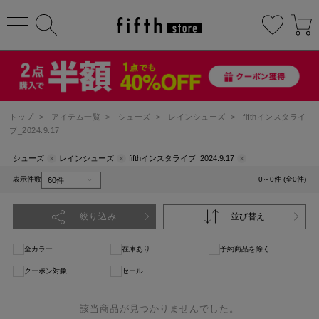
トップ
>
アイテム一覧
>
シューズ
>
レインシューズ
>
fifthインスタライ
ブ_2024.9.17
シューズ
レインシューズ
fifthインスタライブ_2024.9.17
表示件数
0～0件 (全0件)
絞り込み
並び替え
全カラー
在庫あり
予約商品を除く
クーポン対象
セール
該当商品が見つかりませんでした。