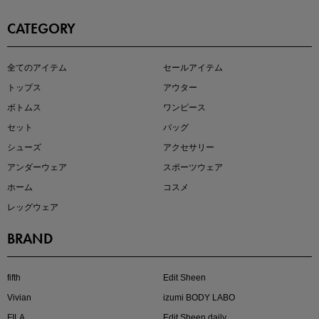
CATEGORY
即戦力アイテム続々対象
全てのアイテム
セールアイテム
夏服まとめて手に入れるなら今
トップス
アウター
ボトムス
ワンピース
セット
バッグ
シューズ
アクセサリー
アンダーウェア
スポーツウェア
ホーム
コスメ
レッグウェア
BRAND
注目の新作が販売開始
fifth
Edit Sheen
Vivian
izumi BODY LABO
FILA
Edit Sheen daily