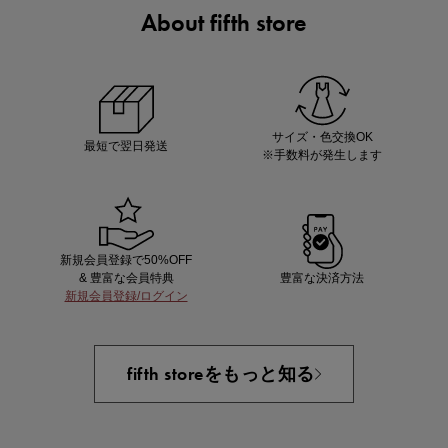
About fifth store
ノベルティ第1弾
サシェ（香り袋）を先着200名様にプレゼント！
サイズ・色交換OK
最短で翌日発送
※手数料が発生します
新規会員登録で50%OFF
& 豊富な会員特典
豊富な決済方法
新規会員登録/ログイン
あと1点にちょうどいい！お助けプチアイテム
fifth storeをもっと知る