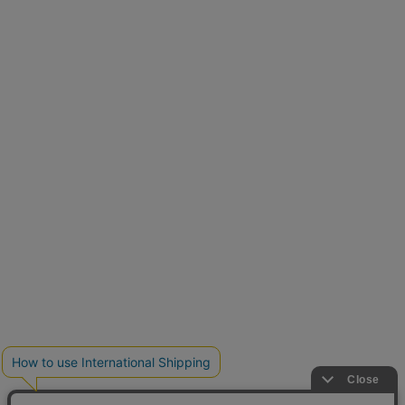
再入荷しました
人気アイテムが待望の再入荷
クーポンを取得
とらまめさんが選ぶ
低身長さん必見アイテム5選