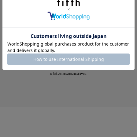
この夏の主役確定！
ボタニカル柄スカート
© fifth ALL RIGHTS RESERVED.
真夏のオフィスカジュアル
基本ルールとアイテムの選び方を徹底解説