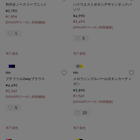
衿付きノースリーブニット
ハイウエストボタンデザインタックパ
ンツ
¥3,790
¥4,990
¥1,896
¥2,495
[50%OFFクーポン利用価格]
[50%OFFクーポン利用価格]
1
5
8/7 発売
8/7 発売
fifth
fifth
プチフリル2wayブラウス
メロウシングルパールボタンカーディ
ガン
¥4,490
¥3,890
¥2,245
¥1,945
[50%OFFクーポン利用価格]
[50%OFFクーポン利用価格]
5
10
8/7 発売
8/7 発売