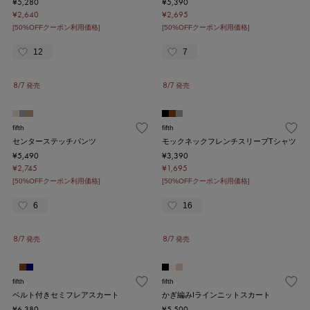
¥5,280
¥5,390
¥2,640
¥2,695
[50%OFFクーポン利用価格]
[50%OFFクーポン利用価格]
12
7
8/7 発売
8/7 発売
fifth
fifth
センターステッチパンツ
モックネックフレンチスリーブTシャツ
¥5,490
¥3,390
¥2,745
¥1,695
[50%OFFクーポン利用価格]
[50%OFFクーポン利用価格]
6
16
8/7 発売
8/7 発売
fifth
fifth
ベルト付きセミフレアスカート
かぎ編みIラインニットスカート
¥6,380
¥5,500