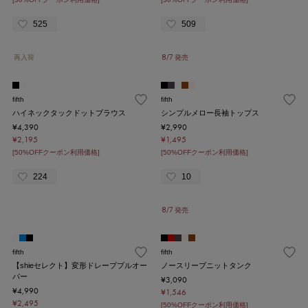
525
509
再入荷
8/7 発売
fifth
fifth
ハイネックタックドットブラウス
シンプルメロー長袖トップス
¥4,390
¥2,990
¥2,195
¥1,495
[50%OFFクーポン利用価格]
[50%OFFクーポン利用価格]
224
10
8/7 発売
fifth
fifth
【shieセレクト】変形ドレーププルオー
ノースリーブニットタンク
バー
¥3,090
¥4,990
¥1,546
¥2,495
[50%OFFクーポン利用価格]