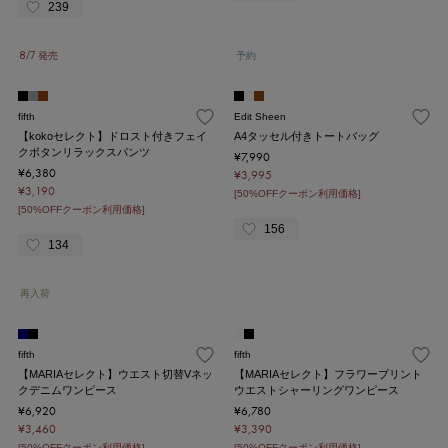
239
8/7 発売
予約
fifth
Edit Sheen
【kokoセレクト】ドロスト付きフェイ
A4タッセル付きトートバッグ
クボタンリラックスパンツ
¥7,990
¥6,380
¥3,995
¥3,190
[50%OFFクーポン利用価格]
[50%OFFクーポン利用価格]
156
134
再入荷
fifth
fifth
【MARIAセレクト】ウエスト切替Vネッ
【MARIAセレクト】フラワープリント
クデニムワンピース
ウエストシャーリングワンピース
¥6,920
¥6,780
¥3,460
¥3,390
[50%OFFクーポン利用価格]
[50%OFFクーポン利用価格]