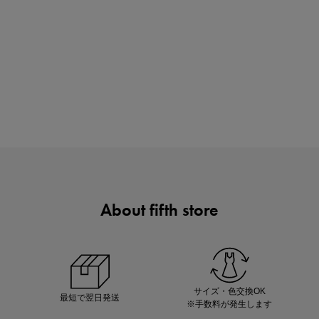
ノベルティ第1弾
サシェ（香り袋）を先着200名様にプレゼント！
About fifth store
あと1点にちょうどいい！お助けプチアイテム
サイズ・色交換OK
最短で翌日発送
※手数料が発生します