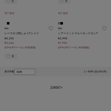
5
5
8/7 発売
8/7 発売
fifth
fifth
レースロゴ刺しゅうTシャツ
シアードットクルーネックロンT
¥5,290
¥3,990
¥2,646
¥1,996
[50%OFFクーポン利用価格]
[50%OFFクーポン利用価格]
9
表示件数
1～60件 (全1041件)
1
2
3
4
5
6
7
>