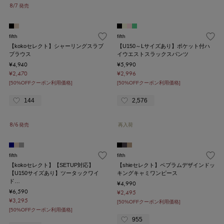
8/7 発売
fifth
fifth
【kokoセレクト】シャーリングスラブ
【U150～Lサイズあり】ポケット付ハ
ブラウス
イウエストスラックスパンツ
¥4,940
¥5,990
¥2,470
¥2,996
[50%OFFクーポン利用価格]
[50%OFFクーポン利用価格]
144
2,576
8/6 発売
再入荷
fifth
fifth
【kokoセレクト】【SETUP対応】
【shieセレクト】ペプラムデザインドッ
【U150サイズあり】ツータックワイ
キングキャミワンピース
ド…
¥4,990
¥6,590
¥2,495
¥3,295
[50%OFFクーポン利用価格]
[50%OFFクーポン利用価格]
955