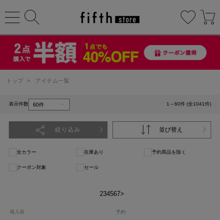
トップ
>
アイテム一覧
表示件数
1～60件 (全1041件)
絞り込み
並び替え
全カラー
在庫あり
予約商品を除く
クーポン対象
セール
1
2
3
4
5
6
7
>
再入荷
予約