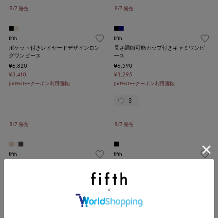
8/7 発売
8/7 発売
fifth
fifth
ポケット付きレイヤードデザインロン
長さ調節可能カップ付きキャミワンピ
グワンピース
ース
¥6,820
¥6,590
¥3,410
¥3,295
[50%OFFクーポン利用価格]
[50%OFFクーポン利用価格]
3
8/7 発売
8/7 発売
fifth
fifth
アシンメトリーデザインニット
タックデザインラグランプルオーバー
¥4,290
¥4,990
¥2,145
¥2,495
[50%OFFクーポン利用価格]
[50%OFFクーポン利用価格]
10
8