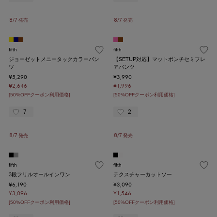
8/7 発売
8/7 発売
fifth
fifth
ジョーゼットメニータックカラーパン
【SETUP対応】マットポンチセミフレ
ツ
アパンツ
¥5,290
¥3,990
¥2,646
¥1,996
[50%OFFクーポン利用価格]
[50%OFFクーポン利用価格]
7
2
8/7 発売
8/7 発売
fifth
fifth
3段フリルオールインワン
テクスチャーカットソー
¥6,190
¥3,090
¥3,096
¥1,546
[50%OFFクーポン利用価格]
[50%OFFクーポン利用価格]