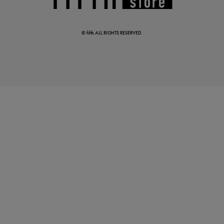
基本ルールとアイテムの選び方を徹底解説
© fifth ALL RIGHTS RESERVED.
夏の即戦力ワンピ