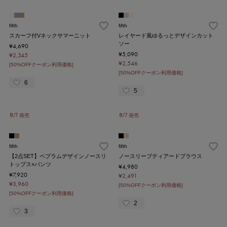
fifth
fifth
スカーフ付Vネックサマーニット
レイヤード風ゆるっとデザインカット
ソー
¥4,690
¥5,090
¥2,345
¥2,546
[50%OFFクーポン利用価格]
[50%OFFクーポン利用価格]
6
5
8/7 発売
8/7 発売
fifth
fifth
【2点SET】ペプラムデザインノースリ
ノースリーブティアードブラウス
トップス×パンツ
¥4,980
¥7,920
¥2,491
¥3,960
[50%OFFクーポン利用価格]
[50%OFFクーポン利用価格]
2
3