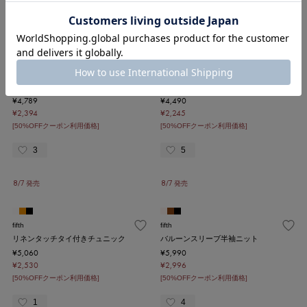
8/7 発売
8/7 発売
fifth
fifth
ロゴキャミソール付きラメストライプ
ヴィンテージサテンセミフレアスカー
シャツ
ト
¥4,789
¥4,490
¥2,394
¥2,245
[50%OFFクーポン利用価格]
[50%OFFクーポン利用価格]
3
5
8/7 発売
8/7 発売
fifth
fifth
リネンタッチタイ付きチュニック
バルーンスリーブ半袖ニット
¥5,060
¥5,990
¥2,530
¥2,996
[50%OFFクーポン利用価格]
[50%OFFクーポン利用価格]
1
4