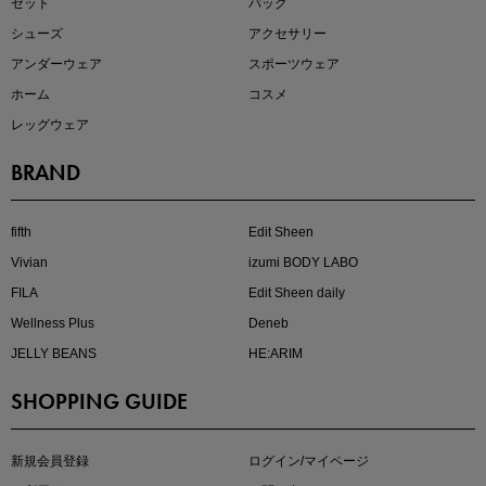
セット
バッグ
シューズ
アクセサリー
アンダーウェア
スポーツウェア
ホーム
コスメ
レッグウェア
BRAND
kokoさんセレクト
大人の着映えアイテム5選
fifth
Edit Sheen
Vivian
izumi BODY LABO
FILA
Edit Sheen daily
Wellness Plus
Deneb
JELLY BEANS
HE:ARIM
SHOPPING GUIDE
マストバイアイテム
今季の注目アイテムをご紹介
新規会員登録
ログイン/マイページ