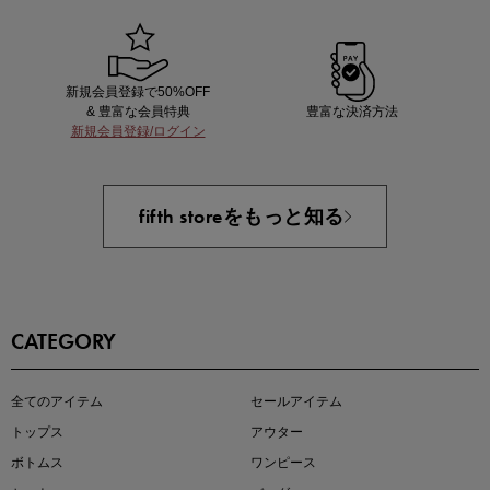
新規会員登録で50%OFF
& 豊富な会員特典
豊富な決済方法
新規会員登録/ログイン
即戦力アイテム続々対象
夏服まとめて手に入れるなら今
fifth storeをもっと知る
CATEGORY
全てのアイテム
セールアイテム
注目の新作が販売開始
トップス
アウター
ボトムス
ワンピース