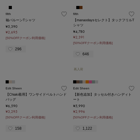
fifth
fifth
袖バルーンTシャツ
【manaodaysセレクト】タックフリルT
シャツ
¥5,390
¥4,780
¥2,695
¥2,391
[50%OFFクーポン利用価格]
[50%OFFクーポン利用価格]
296
646
再入荷
Edit Sheen
Edit Sheen
【Chiaki着用】ワンサイドベルトハンド
【新色追加】タッセル付きハンディト
バッグ
ート
¥6,590
¥5,990
¥3,295
¥2,996
[50%OFFクーポン利用価格]
[50%OFFクーポン利用価格]
158
1,122