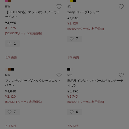
fifth
fifth
【SETUP対応】マットポンチノーカラ
2wayドレープTシャツ
ーベスト
¥4,840
¥3,990
¥2,420
¥1,996
[50%OFFクーポン利用価格]
[50%OFFクーポン利用価格]
7
1
8/7 発売
8/7 発売
fifth
fifth
フレンチスリーブVネックレースニット
配色ラインVネックパールボタンカーデ
ベスト
ィガン
¥4,840
¥5,490
¥2,420
¥2,745
[50%OFFクーポン利用価格]
[50%OFFクーポン利用価格]
7
6
8/7 発売
8/7 発売