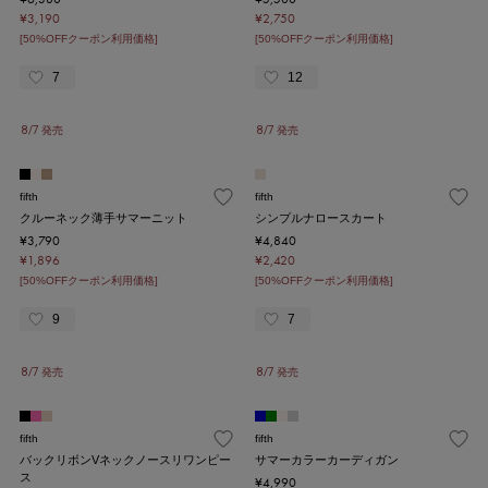
¥3,190
¥2,750
[50%OFFクーポン利用価格]
[50%OFFクーポン利用価格]
7
12
8/7 発売
8/7 発売
fifth
fifth
クルーネック薄手サマーニット
シンプルナロースカート
¥3,790
¥4,840
¥1,896
¥2,420
[50%OFFクーポン利用価格]
[50%OFFクーポン利用価格]
9
7
8/7 発売
8/7 発売
fifth
fifth
バックリボンVネックノースリワンピー
サマーカラーカーディガン
ス
¥4,990