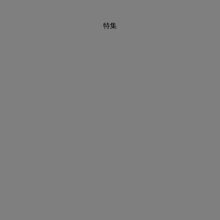
特集
買えば買うほどお得! 最大半額クーポン