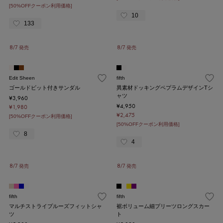
[50%OFFクーポン利用価格]
10
133
8/7 発売
8/7 発売
Edit Sheen
fifth
ゴールドビット付きサンダル
異素材ドッキングペプラムデザインTシ
ャツ
¥3,960
¥4,950
¥1,980
¥2,475
[50%OFFクーポン利用価格]
[50%OFFクーポン利用価格]
8
4
8/7 発売
8/7 発売
fifth
fifth
マルチストライプルーズフィットシャ
裾ボリューム細プリーツロングスカー
ツ
ト