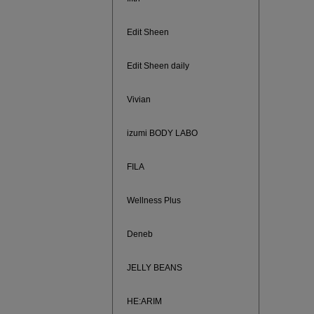
Edit Sheen
Edit Sheen daily
Vivian
izumi BODY LABO
FILA
Wellness Plus
880円均
Deneb
JELLY BEANS
HE:ARIM