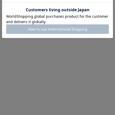
ほどお得! 最大半額クーポン
主役確定！
ル柄スカート