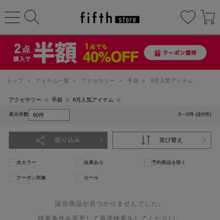
トップ
>
アイテム一覧
>
アクセサリー
>
手袋
>
8月人気アイテム
アクセサリー
手袋
8月人気アイテム
表示件数
0～0件 (全0件)
絞り込み
並び替え
全カラー
在庫あり
予約商品を除く
クーポン対象
セール
該当商品が見つかりませんでした。
検索条件を変更して再度検索をしてください。