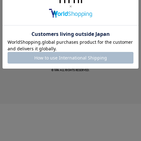
この夏の主役確定！
ボタニカル柄スカート
© fifth ALL RIGHTS RESERVED.
真夏のオフィスカジュアル
基本ルールとアイテムの選び方を徹底解説