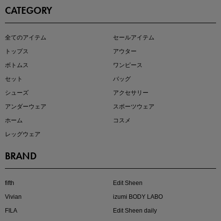
CATEGORY
即戦力アイテム続々対象
全てのアイテム
セールアイテム
夏服まとめて手に入れるなら今
トップス
アウター
ボトムス
ワンピース
セット
バッグ
シューズ
アクセサリー
アンダーウェア
スポーツウェア
ホーム
コスメ
レッグウェア
BRAND
注目の新作が販売開始
fifth
Edit Sheen
Vivian
izumi BODY LABO
FILA
Edit Sheen daily