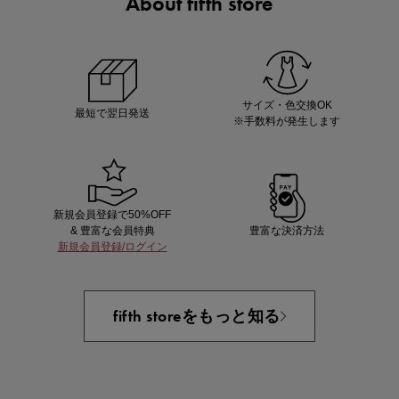
About fifth store
ノベルティ第1弾
サシェ（香り袋）を先着200名様にプレゼント！
サイズ・色交換OK
最短で翌日発送
※手数料が発生します
新規会員登録で50%OFF
& 豊富な会員特典
豊富な決済方法
新規会員登録/ログイン
あと1点にちょうどいい！お助けプチアイテム
fifth storeをもっと知る