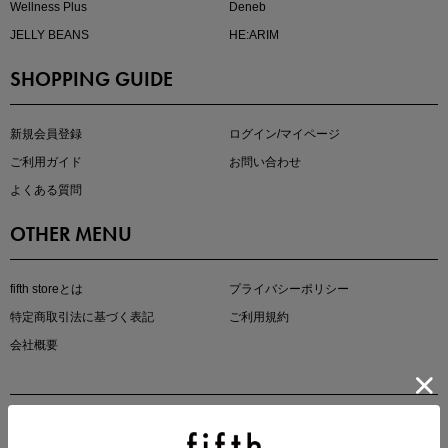
Wellness Plus
Deneb
JELLY BEANS
HE:ARIM
SHOPPING GUIDE
kokoさんセレクト
大人の着映えアイテム5選
新規会員登録
ログイン/マイページ
ご利用ガイド
お問い合わせ
よくある質問
OTHER MENU
fifth storeとは
プライバシーポリシー
特定商取引法に基づく表記
ご利用規約
会社概要
マストバイアイテム
今季の注目アイテムをご紹介