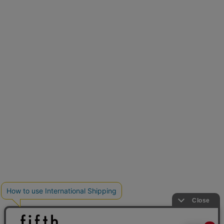
再入荷しました
人気アイテムが待望の再入荷
クーポンを取得
とらまめさんが選ぶ
低身長さん必見アイテム5選