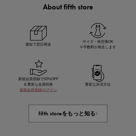
About fifth store
ノベルティ第1弾
サシェ（香り袋）を先着200名様にプレゼント！
サイズ・色交換OK
最短で翌日発送
※手数料が発生します
新規会員登録で50%OFF
& 豊富な会員特典
豊富な決済方法
新規会員登録/ログイン
あと1点にちょうどいい！お助けプチアイテム
fifth storeをもっと知る