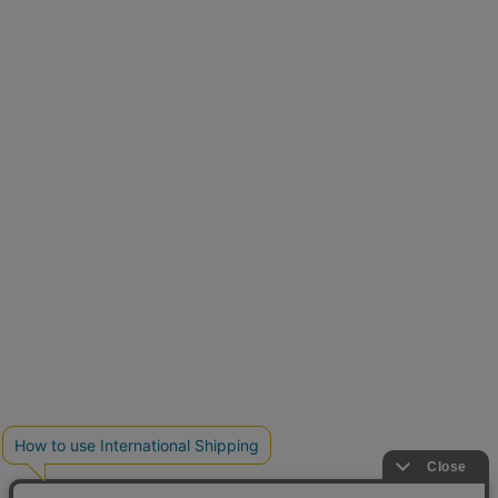
再入荷しました
人気アイテムが待望の再入荷
クーポンを取得
とらまめさんが選ぶ
低身長さん必見アイテム5選