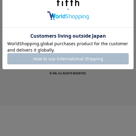
この夏の主役確定！
ボタニカル柄スカート
© fifth ALL RIGHTS RESERVED.
真夏のオフィスカジュアル
基本ルールとアイテムの選び方を徹底解説