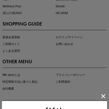
Wellness Plus
Deneb
JELLY BEANS
HE:ARIM
SHOPPING GUIDE
kokoさんセレクト
大人の着映えアイテム5選
新規会員登録
ログイン/マイページ
ご利用ガイド
お問い合わせ
よくある質問
OTHER MENU
fifth storeとは
プライバシーポリシー
特定商取引法に基づく表記
ご利用規約
会社概要
マストバイアイテム
今季の注目アイテムをご紹介