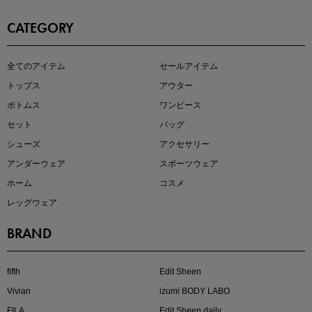
CATEGORY
即戦力アイテム続々対象
全てのアイテム
セールアイテム
夏服まとめて手に入れるなら今
トップス
アウター
ボトムス
ワンピース
セット
バッグ
シューズ
アクセサリー
アンダーウェア
スポーツウェア
ホーム
コスメ
レッグウェア
BRAND
注目の新作が販売開始
fifth
Edit Sheen
Vivian
izumi BODY LABO
FILA
Edit Sheen daily