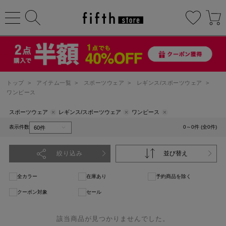
トップ
>
アイテム一覧
>
スポーツウェア
>
レギンス/スポーツウェア
>
ワンピース
スポーツウェア
レギンス/スポーツウェア
ワンピース
表示件数
0～0件 (全0件)
絞り込み
並び替え
全カラー
在庫あり
予約商品を除く
クーポン対象
セール
該当商品が見つかりませんでした。