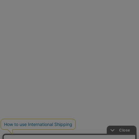
再入荷しました
人気アイテムが待望の再入荷
クーポンを取得
とらまめさんが選ぶ
低身長さん必見アイテム5選