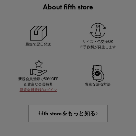
About fifth store
ノベルティ第1弾
サシェ（香り袋）を先着200名様にプレゼント！
サイズ・色交換OK
最短で翌日発送
※手数料が発生します
新規会員登録で50%OFF
& 豊富な会員特典
豊富な決済方法
新規会員登録/ログイン
あと1点にちょうどいい！お助けプチアイテム
fifth storeをもっと知る