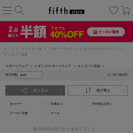
トップ
>
アイテム一覧
>
スポーツウェア
>
レギンス/スポーツウェア
>
サイズバリ追加
スポーツウェア
レギンス/スポーツウェア
サイズバリ追加
表示件数
0～0件 (全0件)
絞り込み
並び替え
全カラー
在庫あり
予約商品を除く
クーポン対象
セール
該当商品が見つかりませんでした。