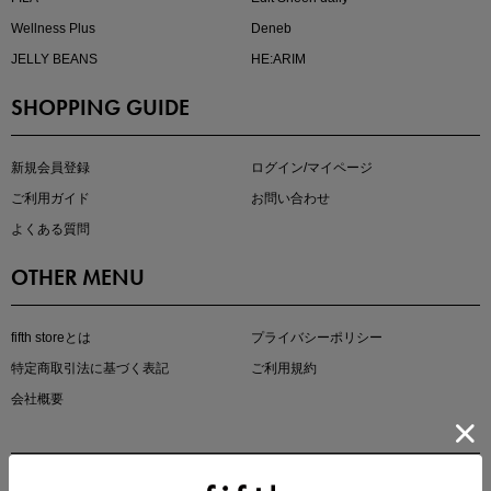
Wellness Plus
Deneb
JELLY BEANS
HE:ARIM
SHOPPING GUIDE
kokoさんセレクト
大人の着映えアイテム5選
新規会員登録
ログイン/マイページ
ご利用ガイド
お問い合わせ
よくある質問
OTHER MENU
fifth storeとは
プライバシーポリシー
特定商取引法に基づく表記
ご利用規約
会社概要
マストバイアイテム
今季の注目アイテムをご紹介