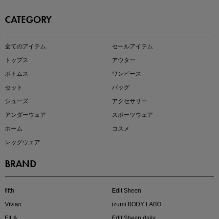
CATEGORY
即戦力アイテム続々対象
全てのアイテム
セールアイテム
夏服まとめて手に入れるなら今
トップス
アウター
ボトムス
ワンピース
セット
バッグ
シューズ
アクセサリー
アンダーウェア
スポーツウェア
ホーム
コスメ
レッグウェア
BRAND
注目の新作が販売開始
fifth
Edit Sheen
Vivian
izumi BODY LABO
FILA
Edit Sheen daily