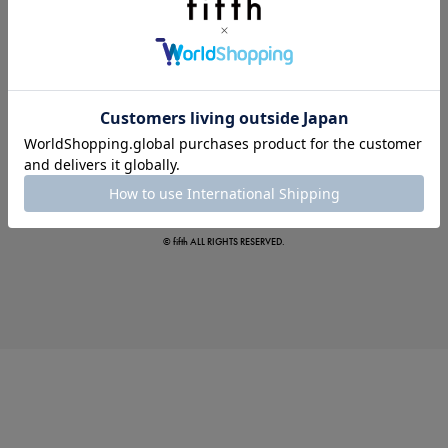
この夏の主役確定！
ボタニカル柄スカート
© fifth ALL RIGHTS RESERVED.
真夏のオフィスカジュアル
基本ルールとアイテムの選び方を徹底解説