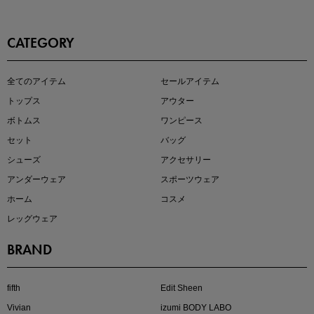
CATEGORY
即戦力アイテム続々対象
全てのアイテム
セールアイテム
夏服まとめて手に入れるなら今
トップス
アウター
ボトムス
ワンピース
セット
バッグ
シューズ
アクセサリー
アンダーウェア
スポーツウェア
ホーム
コスメ
レッグウェア
BRAND
注目の新作が販売開始
fifth
Edit Sheen
Vivian
izumi BODY LABO