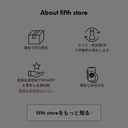
About fifth store
ノベルティ第1弾
サシェ（香り袋）を先着200名様にプレゼント！
サイズ・色交換OK
最短で翌日発送
※手数料が発生します
新規会員登録で50%OFF
& 豊富な会員特典
豊富な決済方法
新規会員登録/ログイン
あと1点にちょうどいい！お助けプチアイテム
fifth storeをもっと知る