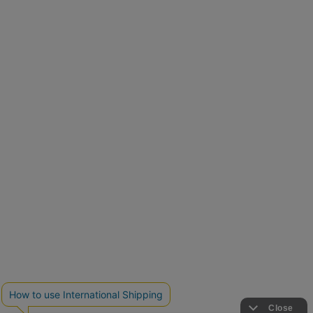
再入荷しました
人気アイテムが待望の再入荷
クーポンを取得
とらまめさんが選ぶ
低身長さん必見アイテム5選