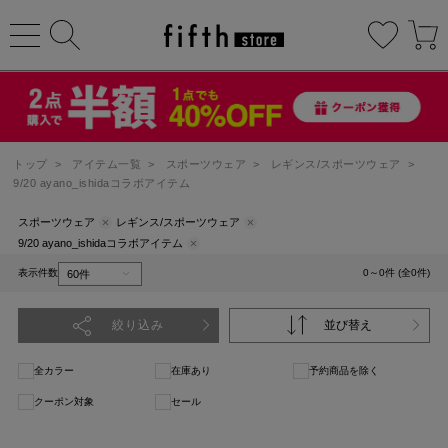
トップ
>
アイテム一覧
>
スポーツウェア
>
レギンス/スポーツウェア
>
9/20 ayano_ishidaコラボアイテム
スポーツウェア
レギンス/スポーツウェア
9/20 ayano_ishidaコラボアイテム
表示件数
0～0件 (全0件)
絞り込み
並び替え
全カラー
在庫あり
予約商品を除く
クーポン対象
セール