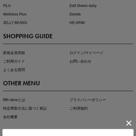
FILA
Edit Sheen daily
Wellness Plus
Deneb
JELLY BEANS
HE:ARIM
SHOPPING GUIDE
kokoさんセレクト
大人の着映えアイテム5選
新規会員登録
ログイン/マイページ
ご利用ガイド
お問い合わせ
よくある質問
OTHER MENU
fifth storeとは
プライバシーポリシー
特定商取引法に基づく表記
ご利用規約
会社概要
マストバイアイテム
今季の注目アイテムをご紹介