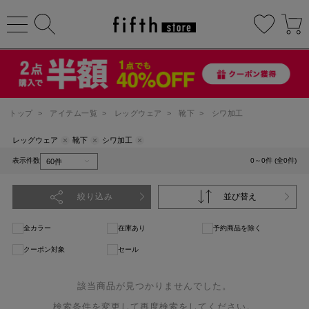
トップ
>
アイテム一覧
>
レッグウェア
>
靴下
>
シワ加工
レッグウェア
靴下
シワ加工
表示件数
0～0件 (全0件)
絞り込み
並び替え
全カラー
在庫あり
予約商品を除く
クーポン対象
セール
該当商品が見つかりませんでした。
検索条件を変更して再度検索をしてください。