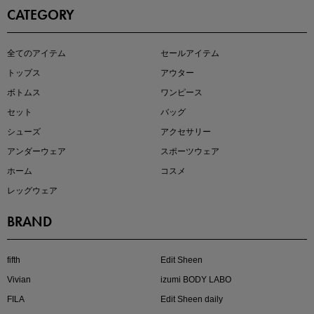
CATEGORY
即戦力アイテム続々対象
全てのアイテム
セールアイテム
夏服まとめて手に入れるなら今
トップス
アウター
ボトムス
ワンピース
セット
バッグ
シューズ
アクセサリー
アンダーウェア
スポーツウェア
ホーム
コスメ
レッグウェア
BRAND
注目の新作が販売開始
fifth
Edit Sheen
Vivian
izumi BODY LABO
FILA
Edit Sheen daily