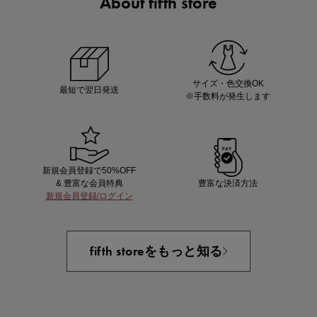
About fifth store
ノベルティ第1弾
サシェ（香り袋）を先着200名様にプレゼント！
サイズ・色交換OK
最短で翌日発送
※手数料が発生します
新規会員登録で50%OFF
& 豊富な会員特典
豊富な決済方法
新規会員登録/ログイン
あと1点にちょうどいい！お助けプチアイテム
fifth storeをもっと知る