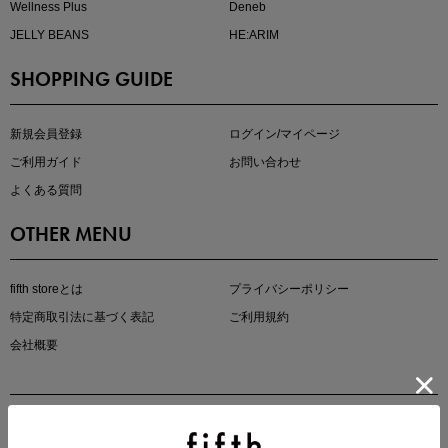
Wellness Plus
Deneb
JELLY BEANS
HE:ARIM
SHOPPING GUIDE
kokoさんセレクト
大人の着映えアイテム5選
新規会員登録
ログイン/マイページ
ご利用ガイド
お問い合わせ
よくある質問
OTHER MENU
fifth storeとは
プライバシーポリシー
特定商取引法に基づく表記
ご利用規約
会社概要
マストバイアイテム
今季の注目アイテムをご紹介