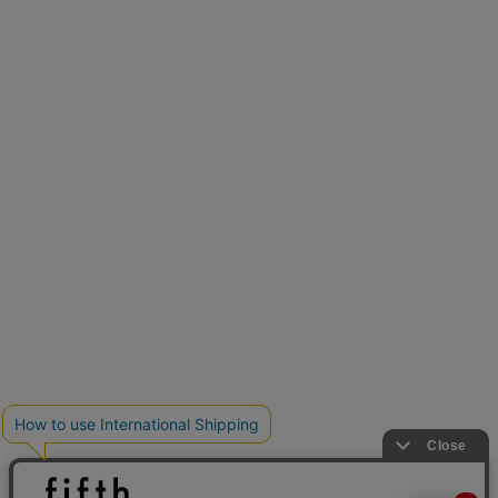
再入荷しました
人気アイテムが待望の再入荷
クーポンを取得
とらまめさんが選ぶ
低身長さん必見アイテム5選