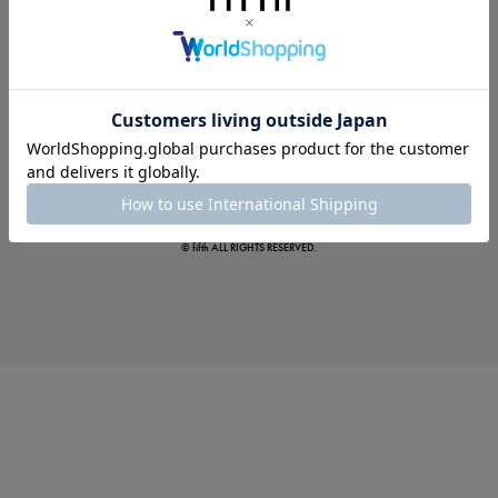
この夏の主役確定！
ボタニカル柄スカート
© fifth ALL RIGHTS RESERVED.
真夏のオフィスカジュアル
基本ルールとアイテムの選び方を徹底解説