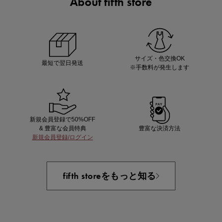
About fifth store
あと1点にちょうどいい！お助けプチアイテム
サイズ・色交換OK
最短で翌日発送
※手数料が発生します
新規会員登録で50%OFF
& 豊富な会員特典
豊富な決済方法
新規会員登録/ログイン
即戦力アイテム続々対象
夏服まとめて手に入れるなら今
fifth storeをもっと知る