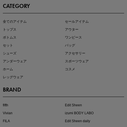
CATEGORY
全てのアイテム
セールアイテム
注目の新作が販売開始
トップス
アウター
ボトムス
ワンピース
セット
バッグ
シューズ
アクセサリー
アンダーウェア
スポーツウェア
ホーム
コスメ
レッグウェア
BRAND
kokoさんセレクト
大人の着映えアイテム5選
fifth
Edit Sheen
Vivian
izumi BODY LABO
FILA
Edit Sheen daily