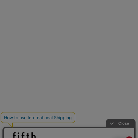
とらまめさんが選ぶ
低身長さん必見アイテム5選
新色追加
人気アイテムに新色登場