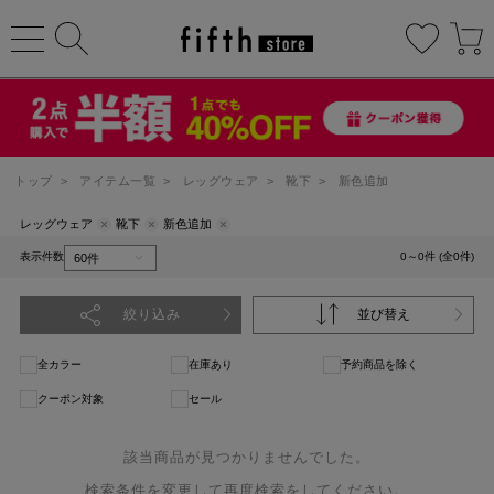
トップ
>
アイテム一覧
>
レッグウェア
>
靴下
>
新色追加
レッグウェア
靴下
新色追加
表示件数
0～0件 (全0件)
絞り込み
並び替え
全カラー
在庫あり
予約商品を除く
クーポン対象
セール
該当商品が見つかりませんでした。
検索条件を変更して再度検索をしてください。