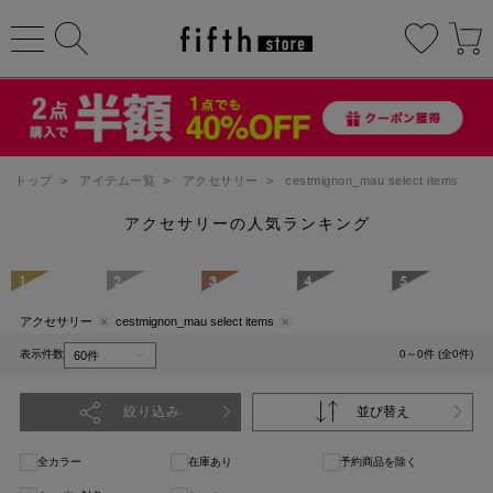
トップ
>
アイテム一覧
>
アクセサリー
>
cestmignon_mau select items
アクセサリーの人気ランキング
1
2
3
4
5
アクセサリー
cestmignon_mau select items
表示件数
0～0件 (全0件)
絞り込み
並び替え
全カラー
在庫あり
予約商品を除く