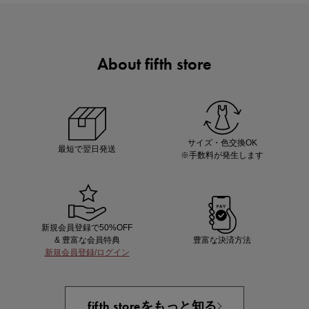
About fifth store
あと1点にちょうどいい！お助けプチアイテム
サイズ・色交換OK
最短で翌日発送
※手数料が発生します
新規会員登録で50%OFF
& 豊富な会員特典
豊富な決済方法
新規会員登録/ログイン
即戦力アイテム続々対象
夏服まとめて手に入れるなら今
fifth storeをもっと知る