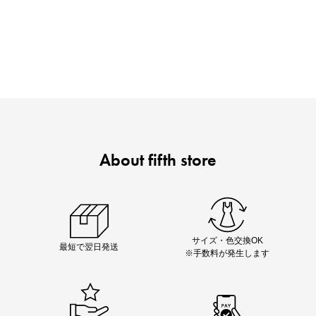
ノベルティ第1弾
サシェ（香り袋）を先着200名様にプレゼント！
About fifth store
即戦力アイテム続々対象
夏服まとめて手に入れるなら今
サイズ・色交換OK
最短で翌日発送
※手数料が発生します