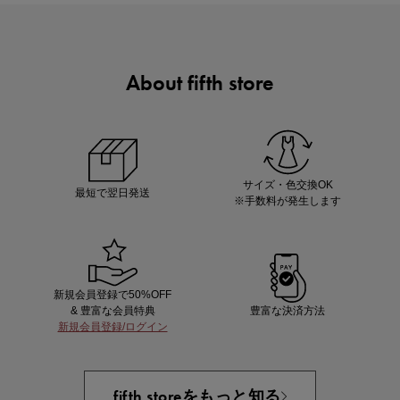
About fifth store
マストバイアイテム
今季の注目アイテムをご紹介
サイズ・色交換OK
最短で翌日発送
※手数料が発生します
新規会員登録で50%OFF
& 豊富な会員特典
豊富な決済方法
新規会員登録/ログイン
買えば買うほどお得! 最大半額クーポン
fifth storeをもっと知る