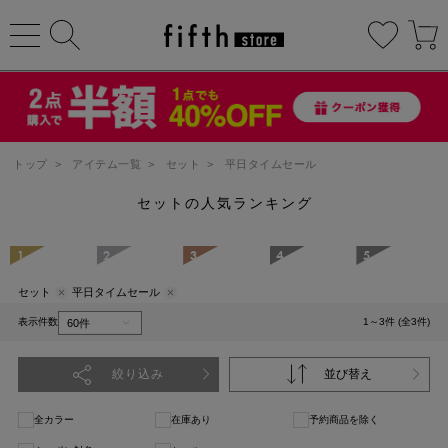
トップ
>
アイテム一覧
>
セット
>
平日タイムセール
セットの人気ランキング
1
2
3
4
5
セット
平日タイムセール
表示件数
1～3件 (全3件)
絞り込み
並び替え
全カラー
在庫あり
予約商品を除く