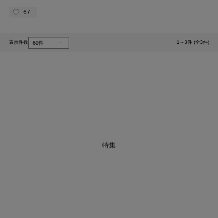
67
表示件数
1～3件 (全3件)
1
特集