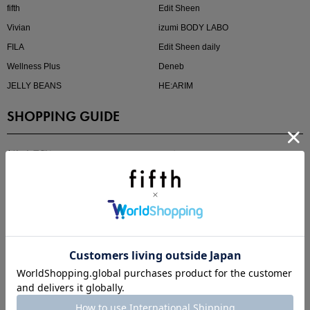
fifth
Edit Sheen
Vivian
izumi BODY LABO
FILA
Edit Sheen daily
Wellness Plus
Deneb
JELLY BEANS
HE:ARIM
SHOPPING GUIDE
即戦力アイテム続々対象
夏服まとめて手に入れるなら今
新規会員登録
ログイン/マイページ
ご利用ガイド
お問い合わせ
よくある質問
OTHER MENU
fifth storeとは
プライバシーポリシー
特定商取引法に基づく表記
ご利用規約
真夏のオフィスカジュアル
会社概要
基本ルールとアイテムの選び方を徹底解説