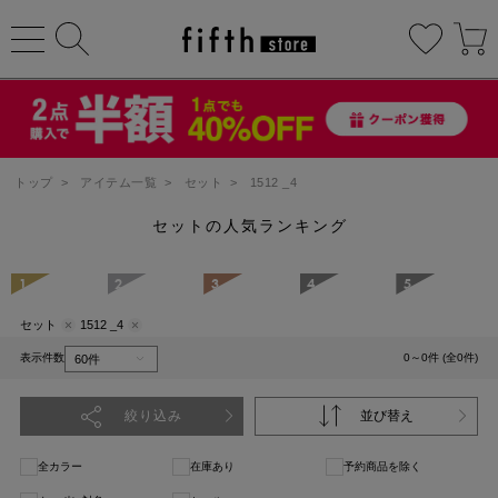
トップ
>
アイテム一覧
>
セット
>
1512 _4
セットの人気ランキング
1
2
3
4
5
セット
1512 _4
表示件数
0～0件 (全0件)
絞り込み
並び替え
全カラー
在庫あり
予約商品を除く