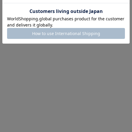
ほどお得! 最大半額クーポン
主役確定！
ル柄スカート