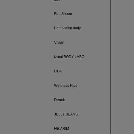
Edit Sheen
Edit Sheen daily
Vivian
izumi BODY LABO
FILA
Wellness Plus
880円均
Deneb
JELLY BEANS
HE:ARIM