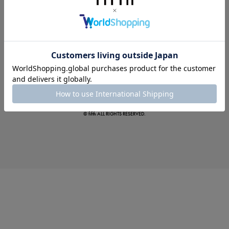
この夏の主役確定！
ボタニカル柄スカート
© fifth ALL RIGHTS RESERVED.
真夏のオフィスカジュアル
基本ルールとアイテムの選び方を徹底解説