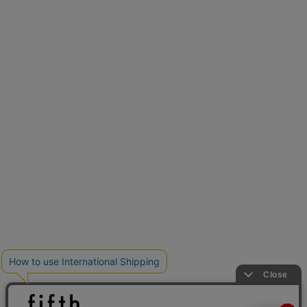
再入荷しました
人気アイテムが待望の再入荷
クーポンを取得
とらまめさんが選ぶ
低身長さん必見アイテム5選