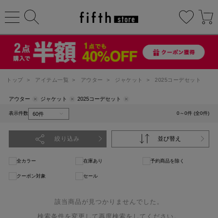
トップ
>
アイテム一覧
>
アウター
>
ジャケット
>
2025コーデセット
アウター
ジャケット
2025コーデセット
表示件数
0～0件 (全0件)
絞り込み
並び替え
全カラー
在庫あり
予約商品を除く
クーポン対象
セール
該当商品が見つかりませんでした。
検索条件を変更して再度検索をしてください。