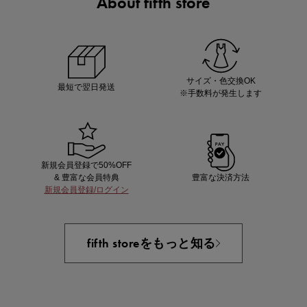
About fifth store
ノベルティ第1弾
サシェ（香り袋）を先着200名様にプレゼント！
サイズ・色交換OK
最短で翌日発送
※手数料が発生します
新規会員登録で50%OFF
& 豊富な会員特典
豊富な決済方法
新規会員登録/ログイン
あと1点にちょうどいい！お助けプチアイテム
fifth storeをもっと知る