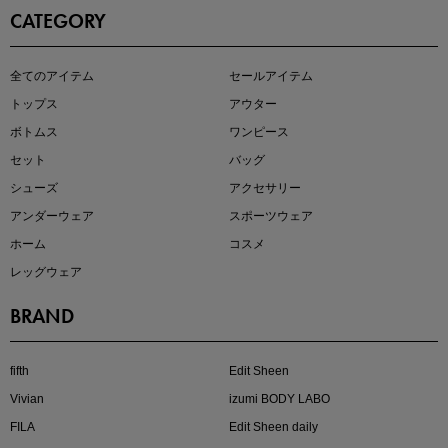
CATEGORY
即戦力アイテム続々対象
全てのアイテム
セールアイテム
夏服まとめて手に入れるなら今
トップス
アウター
ボトムス
ワンピース
セット
バッグ
シューズ
アクセサリー
アンダーウェア
スポーツウェア
ホーム
コスメ
レッグウェア
BRAND
注目の新作が販売開始
fifth
Edit Sheen
Vivian
izumi BODY LABO
FILA
Edit Sheen daily