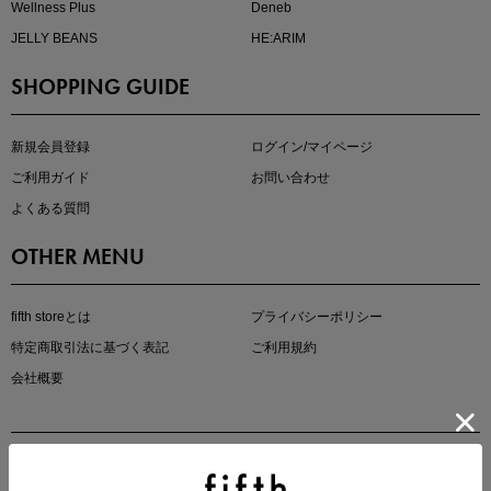
Wellness Plus
Deneb
JELLY BEANS
HE:ARIM
SHOPPING GUIDE
kokoさんセレクト
大人の着映えアイテム5選
新規会員登録
ログイン/マイページ
ご利用ガイド
お問い合わせ
よくある質問
OTHER MENU
fifth storeとは
プライバシーポリシー
特定商取引法に基づく表記
ご利用規約
会社概要
マストバイアイテム
今季の注目アイテムをご紹介