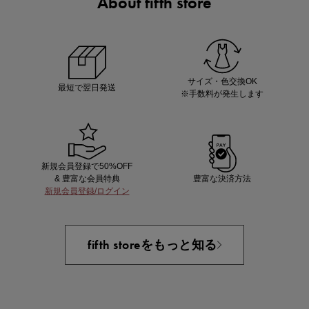
About fifth store
マストバイアイテム
今季の注目アイテムをご紹介
サイズ・色交換OK
最短で翌日発送
※手数料が発生します
新規会員登録で50%OFF
& 豊富な会員特典
豊富な決済方法
新規会員登録/ログイン
買えば買うほどお得! 最大半額クーポン
fifth storeをもっと知る