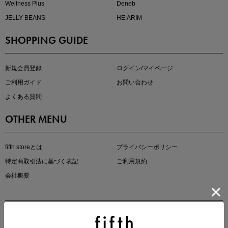
Wellness Plus
Deneb
JELLY BEANS
HE:ARIM
SHOPPING GUIDE
即戦力アイテム続々対象
夏服まとめて手に入れるなら今
新規会員登録
ログイン/マイページ
ご利用ガイド
お問い合わせ
よくある質問
OTHER MENU
fifth storeとは
プライバシーポリシー
特定商取引法に基づく表記
ご利用規約
真夏のオフィスカジュアル
会社概要
基本ルールとアイテムの選び方を徹底解説