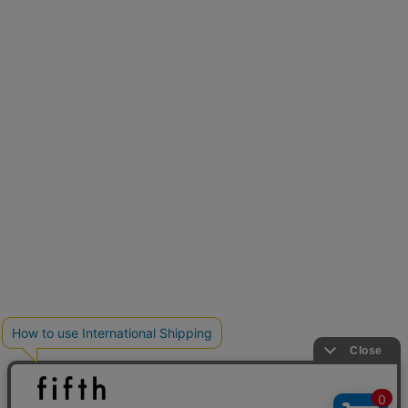
新色追加
人気アイテムに新色登場
クーポンを取得
低身長さん用サイズ
U150サイズでおしゃれを楽しむ。