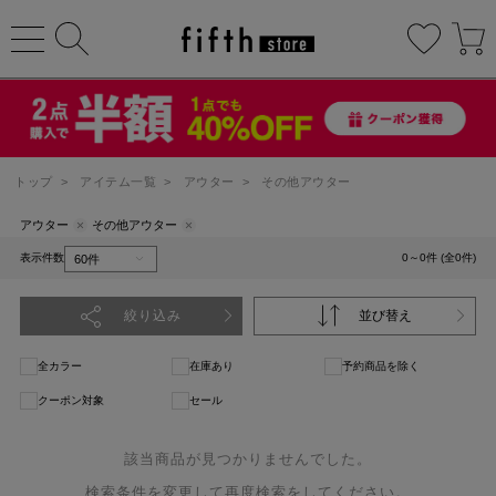
トップ
>
アイテム一覧
>
アウター
>
その他アウター
アウター
その他アウター
表示件数
0～0件 (全0件)
絞り込み
並び替え
全カラー
在庫あり
予約商品を除く
クーポン対象
セール
該当商品が見つかりませんでした。
検索条件を変更して再度検索をしてください。