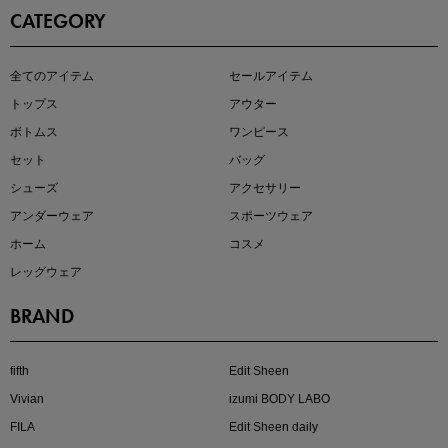
CATEGORY
この夏の主役確定！
全てのアイテム
セールアイテム
ボタニカル柄スカート
トップス
アウター
ボトムス
ワンピース
セット
バッグ
シューズ
アクセサリー
アンダーウェア
スポーツウェア
ホーム
コスメ
レッグウェア
BRAND
近日販売のアイテムを先見せ
fifth
Edit Sheen
Vivian
izumi BODY LABO
FILA
Edit Sheen daily