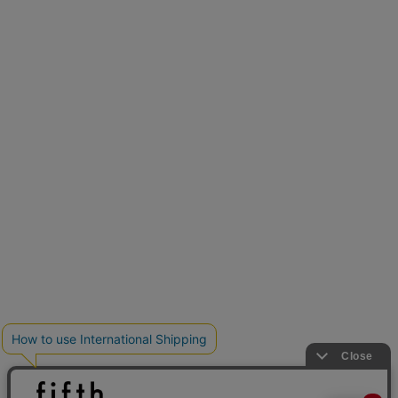
再入荷しました
人気アイテムが待望の再入荷
クーポンを取得
とらまめさんが選ぶ
低身長さん必見アイテム5選