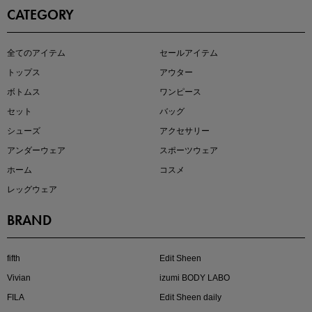
CATEGORY
即戦力アイテム続々対象
全てのアイテム
セールアイテム
夏服まとめて手に入れるなら今
トップス
アウター
ボトムス
ワンピース
セット
バッグ
シューズ
アクセサリー
アンダーウェア
スポーツウェア
ホーム
コスメ
レッグウェア
BRAND
注目の新作が販売開始
fifth
Edit Sheen
Vivian
izumi BODY LABO
FILA
Edit Sheen daily