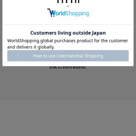
この夏の主役確定！
ボタニカル柄スカート
© fifth ALL RIGHTS RESERVED.
真夏のオフィスカジュアル
基本ルールとアイテムの選び方を徹底解説