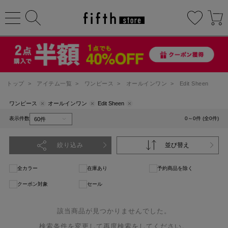
トップ
>
アイテム一覧
>
ワンピース
>
オールインワン
>
Edit Sheen
ワンピース
オールインワン
Edit Sheen
表示件数
0～0件 (全0件)
絞り込み
並び替え
全カラー
在庫あり
予約商品を除く
クーポン対象
セール
該当商品が見つかりませんでした。
検索条件を変更して再度検索をしてください。