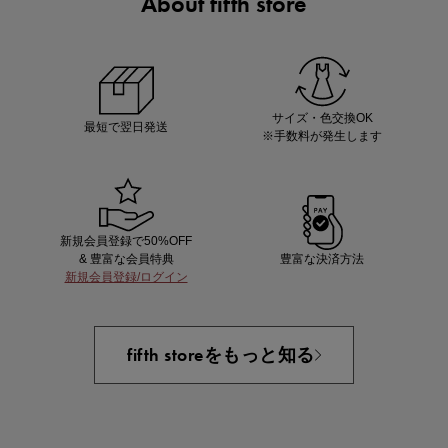
About fifth store
ノベルティ第1弾
サシェ（香り袋）を先着200名様にプレゼント！
サイズ・色交換OK
最短で翌日発送
※手数料が発生します
新規会員登録で50%OFF
& 豊富な会員特典
豊富な決済方法
新規会員登録/ログイン
あと1点にちょうどいい！お助けプチアイテム
fifth storeをもっと知る