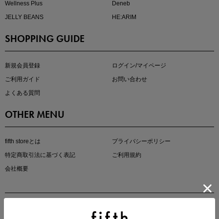
Wellness Plus
Deneb
JELLY BEANS
HE:ARIM
SHOPPING GUIDE
kokoさんセレクト
大人の着映えアイテム5選
新規会員登録
ログイン/マイページ
ご利用ガイド
お問い合わせ
よくある質問
OTHER MENU
fifth storeとは
プライバシーポリシー
特定商取引法に基づく表記
ご利用規約
会社概要
マストバイアイテム
今季の注目アイテムをご紹介