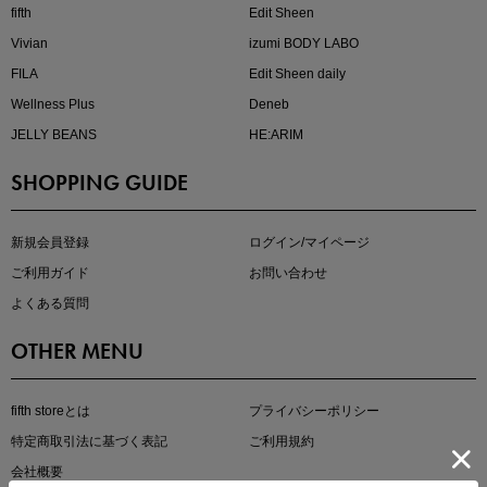
fifth
Edit Sheen
Vivian
izumi BODY LABO
FILA
Edit Sheen daily
Wellness Plus
Deneb
JELLY BEANS
HE:ARIM
SHOPPING GUIDE
即戦力アイテム続々対象
夏服まとめて手に入れるなら今
新規会員登録
ログイン/マイページ
ご利用ガイド
お問い合わせ
よくある質問
OTHER MENU
fifth storeとは
プライバシーポリシー
特定商取引法に基づく表記
ご利用規約
真夏のオフィスカジュアル
会社概要
基本ルールとアイテムの選び方を徹底解説