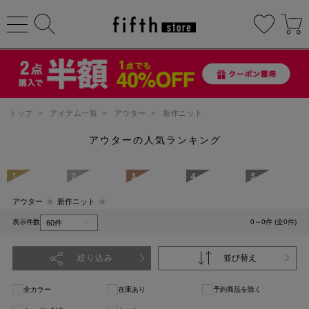
トップ
>
アイテム一覧
>
アウター
>
新作ニット
アウターの人気ランキング
1
2
3
4
5
アウター
新作ニット
表示件数
0～0件 (全0件)
絞り込み
並び替え
全カラー
在庫あり
予約商品を除く