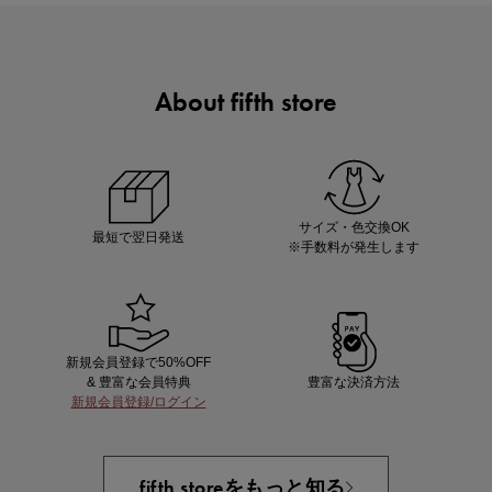
About fifth store
マストバイアイテム
今季の注目アイテムをご紹介
サイズ・色交換OK
最短で翌日発送
※手数料が発生します
新規会員登録で50%OFF
& 豊富な会員特典
豊富な決済方法
新規会員登録/ログイン
買えば買うほどお得! 最大半額クーポン
fifth storeをもっと知る