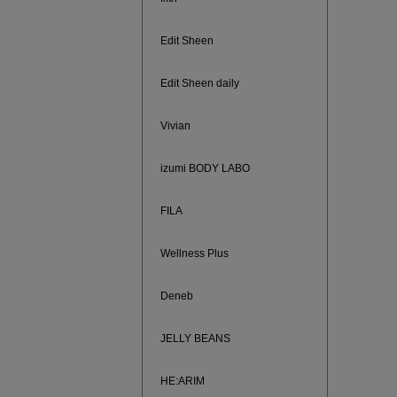
ご紹介ア
Edit Sheen
Edit Sheen daily
Vivian
izumi BODY LABO
FILA
Wellness Plus
買えば買う
Deneb
JELLY BEANS
HE:ARIM