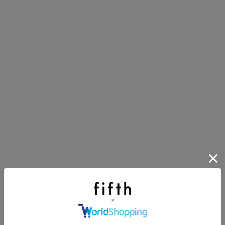
第1弾
り袋）を先着200名様にプレゼント！