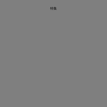
特集
インスタライブ【8.7配信】
ご紹介アイテムはこちら