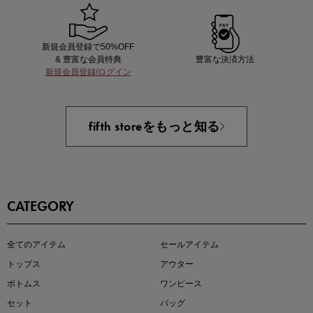
新規会員登録で50%OFF
& 豊富な会員特典
豊富な決済方法
新規会員登録/ログイン
あと1点にちょうどいい！お助けプチアイテム
fifth storeをもっと知る
CATEGORY
即戦力アイテム続々対象
全てのアイテム
セールアイテム
夏服まとめて手に入れるなら今
トップス
アウター
ボトムス
ワンピース
セット
バッグ