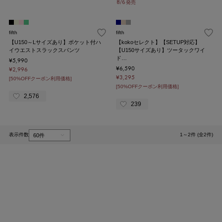
8/6 発売
fifth
fifth
【U150～Lサイズあり】ポケット付ハ
【kokoセレクト】【SETUP対応】
イウエストスラックスパンツ
【U150サイズあり】ツータックワイ
ド…
¥5,990
¥6,590
¥2,996
¥3,295
[50%OFFクーポン利用価格]
[50%OFFクーポン利用価格]
2,576
239
表示件数
1～2件 (全2件)
1