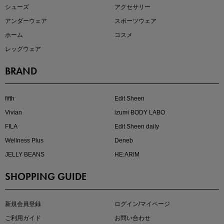
シューズ
アクセサリー
アンダーウェア
スポーツウェア
ホーム
コスメ
レッグウェア
BRAND
注目の新作が販売開始
fifth
Edit Sheen
Vivian
izumi BODY LABO
FILA
Edit Sheen daily
Wellness Plus
Deneb
JELLY BEANS
HE:ARIM
SHOPPING GUIDE
kokoさんセレクト
大人の着映えアイテム5選
新規会員登録
ログイン/マイページ
ご利用ガイド
お問い合わせ