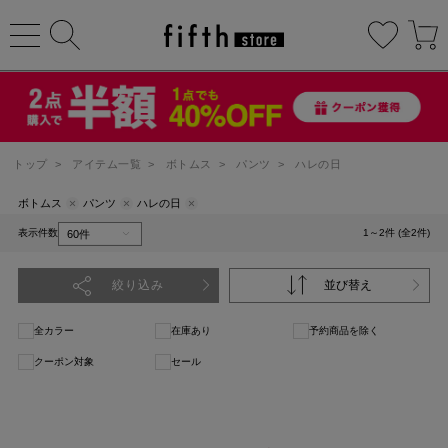
トップ
>
アイテム一覧
>
ボトムス
>
パンツ
>
ハレの日
ボトムス
パンツ
ハレの日
表示件数
1～2件 (全2件)
絞り込み
並び替え
全カラー
在庫あり
予約商品を除く
クーポン対象
セール
1