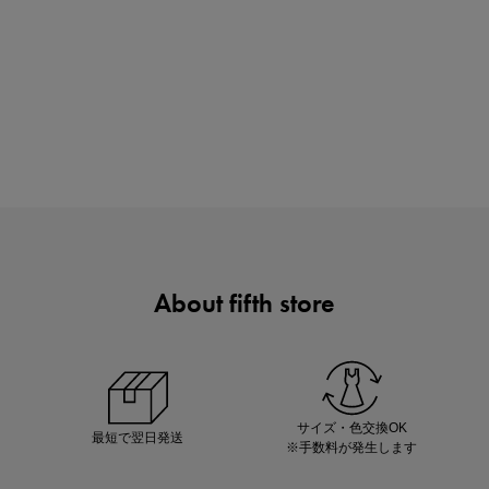
買えば買うほどお得! 最大半額クーポン
About fifth store
ノベルティ第1弾
サシェ（香り袋）を先着200名様にプレゼント！
サイズ・色交換OK
最短で翌日発送
※手数料が発生します