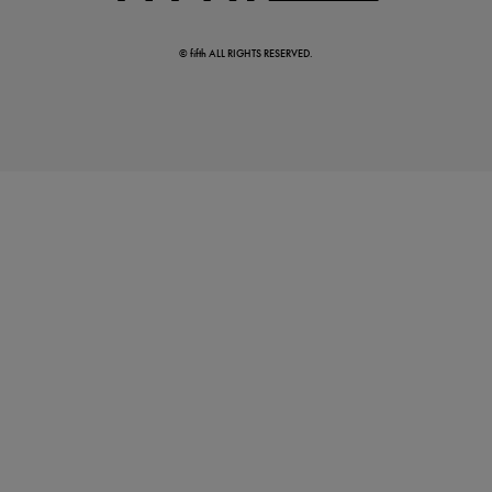
© fifth ALL RIGHTS RESERVED.
真夏のオフィスカジュアル
基本ルールとアイテムの選び方を徹底解説