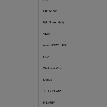
Edit Sheen
Edit Sheen daily
Vivian
izumi BODY LABO
FILA
Wellness Plus
ノベルティ
サシェ（香
Deneb
JELLY BEANS
HE:ARIM