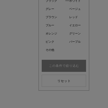
ブラック
ホワイト
グレー
ベージュ
ブラウン
レッド
ブルー
イエロー
オレンジ
グリーン
ピンク
パープル
その他
この条件で絞り込む
kokoさ
リセット
大人の着映