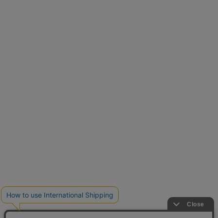
再入荷しました
人気アイテムが待望の再入荷
クーポンを取得
とらまめさんが選ぶ
低身長さん必見アイテム5選