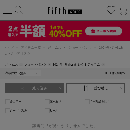
トップ
>
アイテム一覧
>
ボトムス
>
ショートパンツ
>
2024年4月yk.th
セレクトアイテム
ボトムス
ショートパンツ
2024年4月yk.thセレクトアイテム
表示件数
0～0件 (全0件)
絞り込み
並び替え
全カラー
在庫あり
予約商品を除く
クーポン対象
セール
該当商品が見つかりませんでした。