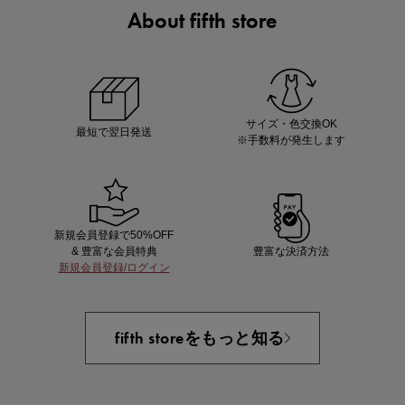
About fifth store
ノベルティ第1弾
サシェ（香り袋）を先着200名様にプレゼント！
サイズ・色交換OK
最短で翌日発送
※手数料が発生します
新規会員登録で50%OFF
& 豊富な会員特典
豊富な決済方法
新規会員登録/ログイン
あと1点にちょうどいい！お助けプチアイテム
fifth storeをもっと知る