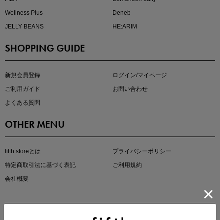
Wellness Plus
Deneb
JELLY BEANS
HE:ARIM
SHOPPING GUIDE
kokoさんセレクト
大人の着映えアイテム5選
新規会員登録
ログイン/マイページ
ご利用ガイド
お問い合わせ
よくある質問
OTHER MENU
fifth storeとは
プライバシーポリシー
特定商取引法に基づく表記
ご利用規約
会社概要
マストバイアイテム
今季の注目アイテムをご紹介