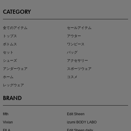
CATEGORY
即戦力アイテム続々対象
全てのアイテム
セールアイテム
夏服まとめて手に入れるなら今
トップス
アウター
ボトムス
ワンピース
セット
バッグ
シューズ
アクセサリー
アンダーウェア
スポーツウェア
ホーム
コスメ
レッグウェア
BRAND
注目の新作が販売開始
fifth
Edit Sheen
Vivian
izumi BODY LABO
FILA
Edit Sheen daily