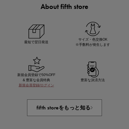
About fifth store
マストバイアイテム
今季の注目アイテムをご紹介
サイズ・色交換OK
最短で翌日発送
※手数料が発生します
新規会員登録で50%OFF
& 豊富な会員特典
豊富な決済方法
新規会員登録/ログイン
買えば買うほどお得! 最大半額クーポン
fifth storeをもっと知る