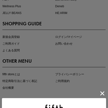
Wellness Plus
Deneb
JELLY BEANS
HE:ARIM
SHOPPING GUIDE
即戦力アイテム続々対象
夏服まとめて手に入れるなら今
新規会員登録
ログイン/マイページ
ご利用ガイド
お問い合わせ
よくある質問
OTHER MENU
fifth storeとは
プライバシーポリシー
特定商取引法に基づく表記
ご利用規約
真夏のオフィスカジュアル
会社概要
基本ルールとアイテムの選び方を徹底解説