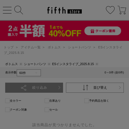
トップ
>
アイテム一覧
>
ボトムス
>
ショートパンツ
>
ESインスタライ
ブ_2025.8.15
ボトムス
ショートパンツ
ESインスタライブ_2025.8.15
表示件数
0～0件 (全0件)
絞り込み
並び替え
全カラー
在庫あり
予約商品を除く
クーポン対象
セール
該当商品が見つかりませんでした。