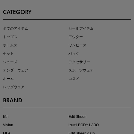
CATEGORY
この夏の主役確定！
全てのアイテム
セールアイテム
ボタニカル柄スカート
トップス
アウター
ボトムス
ワンピース
セット
バッグ
シューズ
アクセサリー
アンダーウェア
スポーツウェア
ホーム
コスメ
レッグウェア
BRAND
近日販売のアイテムを先見せ
fifth
Edit Sheen
Vivian
izumi BODY LABO
FILA
Edit Sheen daily