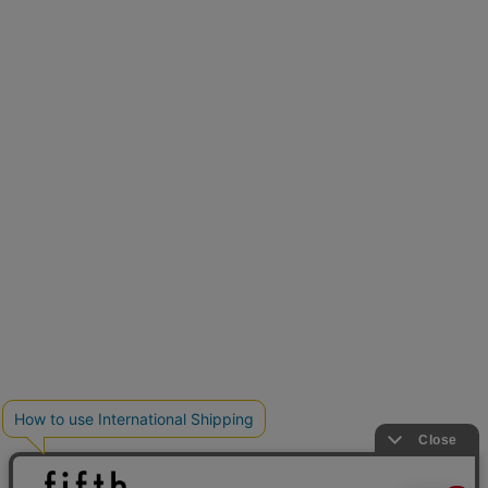
新色追加
人気アイテムに新色登場
クーポンを取得
低身長さん用サイズ
U150サイズでおしゃれを楽しむ。