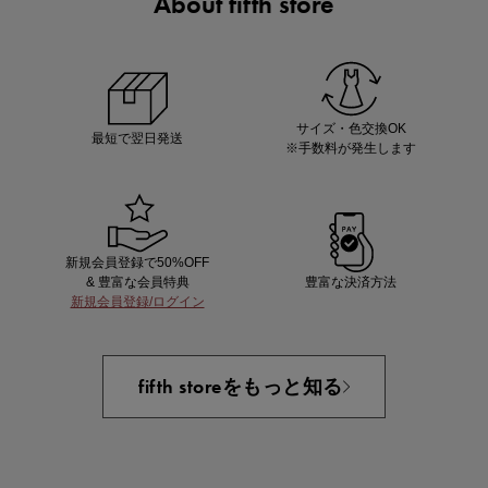
About fifth store
あと1点にちょうどいい！お助けプチアイテム
サイズ・色交換OK
最短で翌日発送
※手数料が発生します
新規会員登録で50%OFF
& 豊富な会員特典
豊富な決済方法
新規会員登録/ログイン
即戦力アイテム続々対象
夏服まとめて手に入れるなら今
fifth storeをもっと知る