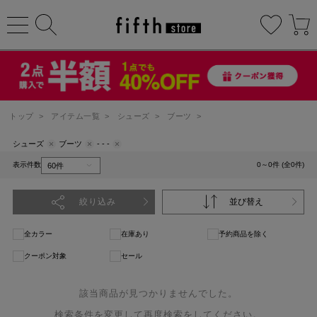
トップ
>
アイテム一覧
>
シューズ
>
ブーツ
>
シューズ
ブーツ
- - -
表示件数
0～0件 (全0件)
絞り込み
並び替え
全カラー
在庫あり
予約商品を除く
クーポン対象
セール
該当商品が見つかりませんでした。
検索条件を変更して再度検索をしてください。