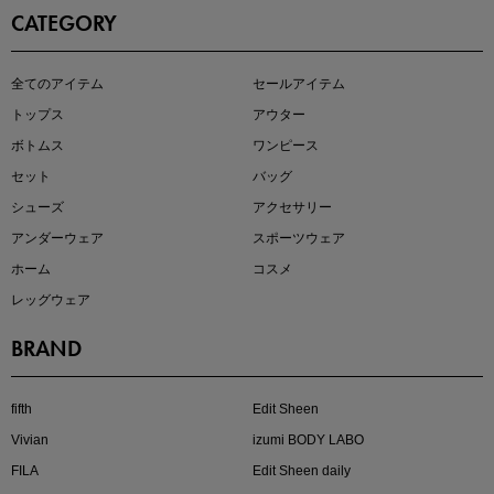
CATEGORY
全てのアイテム
セールアイテム
注目の新作が販売開始
トップス
アウター
ボトムス
ワンピース
セット
バッグ
シューズ
アクセサリー
アンダーウェア
スポーツウェア
ホーム
コスメ
レッグウェア
BRAND
kokoさんセレクト
大人の着映えアイテム5選
fifth
Edit Sheen
Vivian
izumi BODY LABO
FILA
Edit Sheen daily