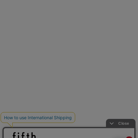
とらまめさんが選ぶ
低身長さん必見アイテム5選
クーポンを取得
新色追加
人気アイテムに新色登場