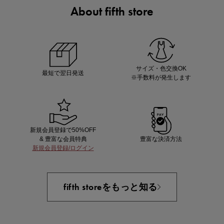
About fifth store
ノベルティ第1弾
サシェ（香り袋）を先着200名様にプレゼント！
サイズ・色交換OK
最短で翌日発送
※手数料が発生します
新規会員登録で50%OFF
& 豊富な会員特典
豊富な決済方法
新規会員登録/ログイン
あと1点にちょうどいい！お助けプチアイテム
fifth storeをもっと知る