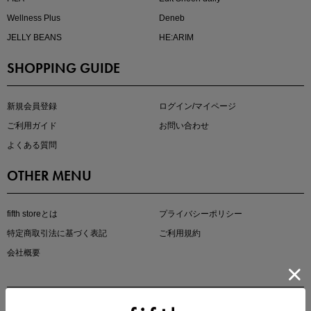
Wellness Plus
Deneb
JELLY BEANS
HE:ARIM
SHOPPING GUIDE
kokoさんセレクト
大人の着映えアイテム5選
新規会員登録
ログイン/マイページ
ご利用ガイド
お問い合わせ
よくある質問
OTHER MENU
fifth storeとは
プライバシーポリシー
特定商取引法に基づく表記
ご利用規約
会社概要
マストバイアイテム
今季の注目アイテムをご紹介