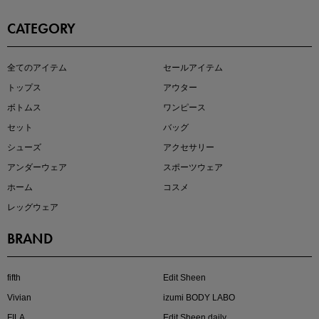
CATEGORY
即戦力アイテム続々対象
全てのアイテム
セールアイテム
夏服まとめて手に入れるなら今
トップス
アウター
ボトムス
ワンピース
セット
バッグ
シューズ
アクセサリー
アンダーウェア
スポーツウェア
ホーム
コスメ
レッグウェア
BRAND
注目の新作が販売開始
fifth
Edit Sheen
Vivian
izumi BODY LABO
FILA
Edit Sheen daily