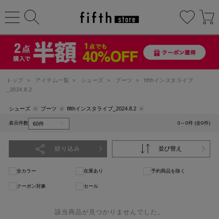
トップ
>
アイテム一覧
>
シューズ
>
ブーツ
>
fifthインスタライブ
_2024.8.2
シューズ
ブーツ
fifthインスタライブ_2024.8.2
表示件数
0～0件 (全0件)
絞り込み
並び替え
全カラー
在庫あり
予約商品を除く
クーポン対象
セール
該当商品が見つかりませんでした。