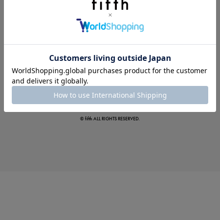
この夏の主役確定！
ボタニカル柄スカート
© fifth ALL RIGHTS RESERVED.
真夏のオフィスカジュアル
基本ルールとアイテムの選び方を徹底解説