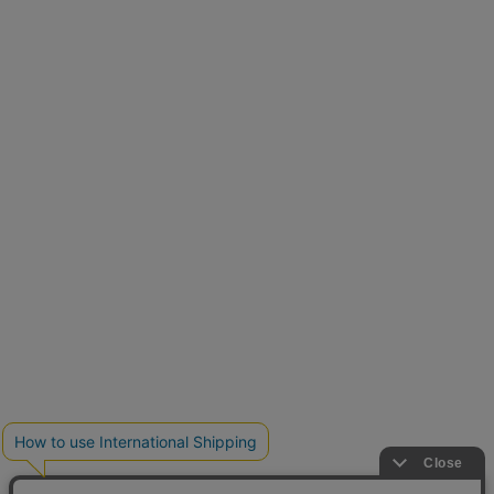
再入荷しました
人気アイテムが待望の再入荷
クーポンを取得
とらまめさんが選ぶ
低身長さん必見アイテム5選