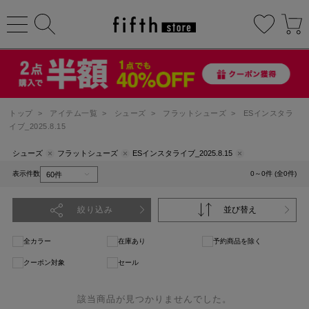
トップ
>
アイテム一覧
>
シューズ
>
フラットシューズ
>
ESインスタラ
イブ_2025.8.15
シューズ
フラットシューズ
ESインスタライブ_2025.8.15
表示件数
0～0件 (全0件)
絞り込み
並び替え
全カラー
在庫あり
予約商品を除く
クーポン対象
セール
該当商品が見つかりませんでした。