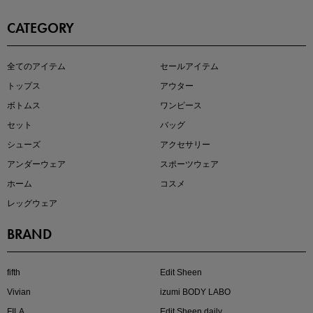
CATEGORY
即戦力アイテム続々対象
全てのアイテム
セールアイテム
夏服まとめて手に入れるなら今
トップス
アウター
ボトムス
ワンピース
セット
バッグ
シューズ
アクセサリー
アンダーウェア
スポーツウェア
ホーム
コスメ
レッグウェア
BRAND
注目の新作が販売開始
fifth
Edit Sheen
Vivian
izumi BODY LABO
FILA
Edit Sheen daily