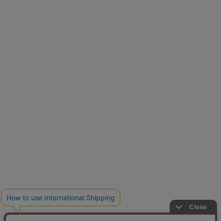
再入荷しました
人気アイテムが待望の再入荷
クーポンを取得
とらまめさんが選ぶ
低身長さん必見アイテム5選