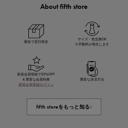
About fifth store
ノベルティ第1弾
サシェ（香り袋）を先着200名様にプレゼント！
サイズ・色交換OK
最短で翌日発送
※手数料が発生します
新規会員登録で50%OFF
& 豊富な会員特典
豊富な決済方法
新規会員登録/ログイン
あと1点にちょうどいい！お助けプチアイテム
fifth storeをもっと知る