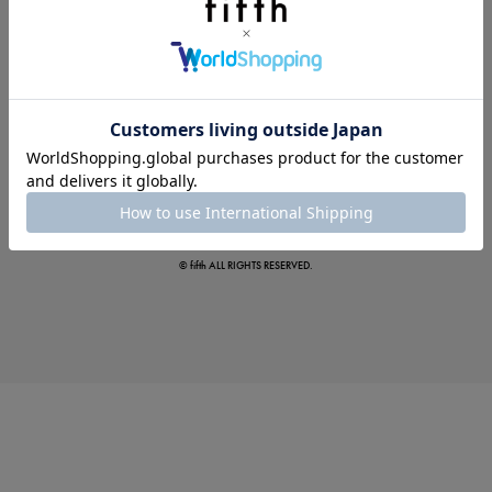
この夏の主役確定！
ボタニカル柄スカート
© fifth ALL RIGHTS RESERVED.
真夏のオフィスカジュアル
基本ルールとアイテムの選び方を徹底解説