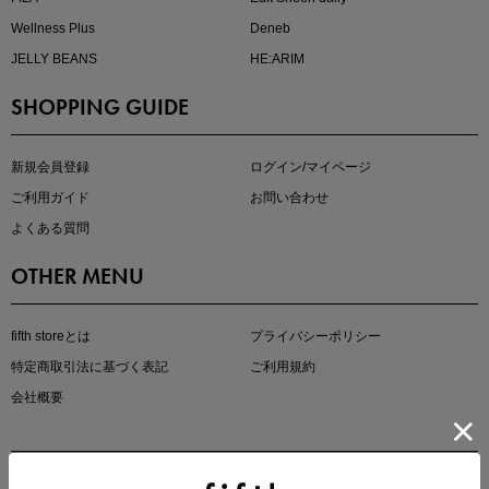
Wellness Plus
Deneb
JELLY BEANS
HE:ARIM
SHOPPING GUIDE
kokoさんセレクト
大人の着映えアイテム5選
新規会員登録
ログイン/マイページ
ご利用ガイド
お問い合わせ
よくある質問
OTHER MENU
fifth storeとは
プライバシーポリシー
特定商取引法に基づく表記
ご利用規約
会社概要
マストバイアイテム
今季の注目アイテムをご紹介