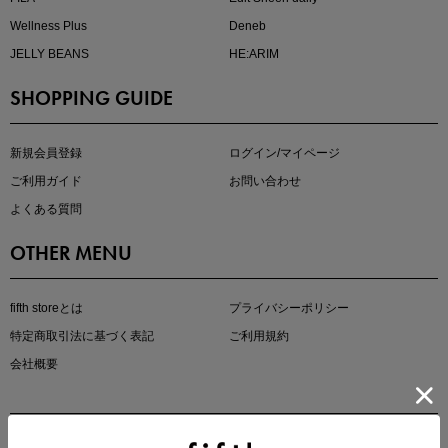
Wellness Plus
Deneb
JELLY BEANS
HE:ARIM
SHOPPING GUIDE
kokoさんセレクト
大人の着映えアイテム5選
新規会員登録
ログイン/マイページ
ご利用ガイド
お問い合わせ
よくある質問
OTHER MENU
fifth storeとは
プライバシーポリシー
特定商取引法に基づく表記
ご利用規約
会社概要
マストバイアイテム
今季の注目アイテムをご紹介