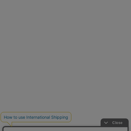
再入荷しました
人気アイテムが待望の再入荷
クーポンを取得
とらまめさんが選ぶ
低身長さん必見アイテム5選