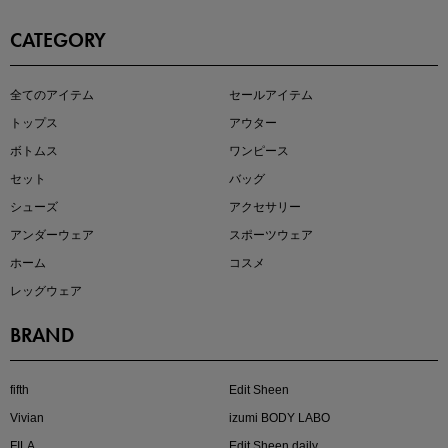
CATEGORY
即戦力アイテム続々対象
全てのアイテム
セールアイテム
夏服まとめて手に入れるなら今
トップス
アウター
ボトムス
ワンピース
セット
バッグ
シューズ
アクセサリー
アンダーウェア
スポーツウェア
ホーム
コスメ
レッグウェア
BRAND
注目の新作が販売開始
fifth
Edit Sheen
Vivian
izumi BODY LABO
FILA
Edit Sheen daily