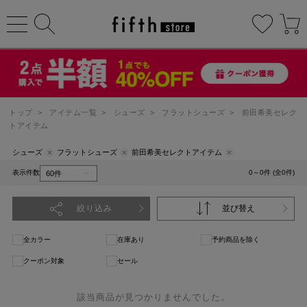
トップ
>
アイテム一覧
>
シューズ
>
フラットシューズ
>
前田希美セレク
トアイテム
シューズ
フラットシューズ
前田希美セレクトアイテム
表示件数
0～0件 (全0件)
絞り込み
並び替え
全カラー
在庫あり
予約商品を除く
クーポン対象
セール
該当商品が見つかりませんでした。