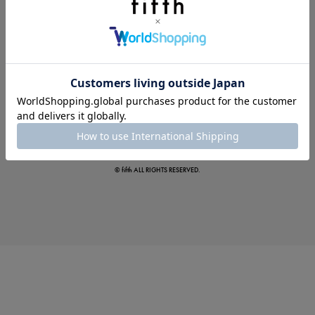
この夏の主役確定！
ボタニカル柄スカート
© fifth ALL RIGHTS RESERVED.
真夏のオフィスカジュアル
基本ルールとアイテムの選び方を徹底解説