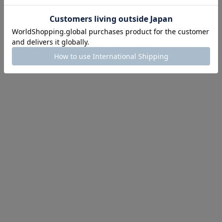
ほどお得! 最大半額クーポン
主役確定！
ル柄スカート