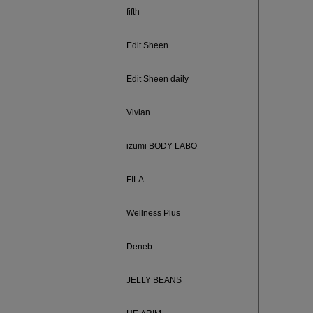
fifth
Edit Sheen
Edit Sheen daily
Vivian
izumi BODY LABO
FILA
880円均
Wellness Plus
Deneb
JELLY BEANS