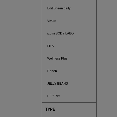
ご紹介ア
Edit Sheen daily
Vivian
izumi BODY LABO
FILA
Wellness Plus
Deneb
JELLY BEANS
買えば買う
HE:ARIM
TYPE