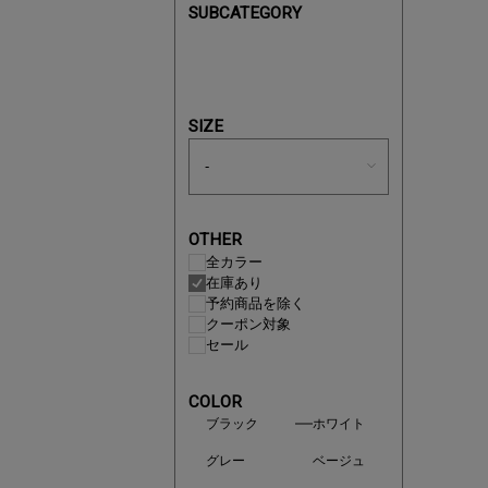
SUBCATEGORY
あと1点
SIZE
OTHER
全カラー
在庫あり
予約商品を除く
クーポン対象
セール
COLOR
ブラック
ホワイト
即戦力ア
グレー
ベージュ
夏服まと