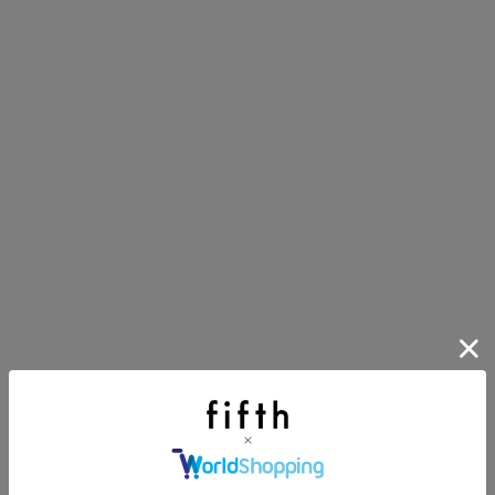
第1弾
り袋）を先着200名様にプレゼント！