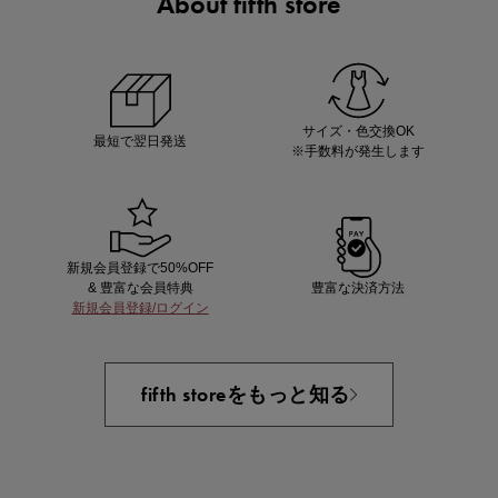
About fifth store
ノベルティ第1弾
サシェ（香り袋）を先着200名様にプレゼント！
サイズ・色交換OK
最短で翌日発送
※手数料が発生します
新規会員登録で50%OFF
& 豊富な会員特典
豊富な決済方法
新規会員登録/ログイン
あと1点にちょうどいい！お助けプチアイテム
fifth storeをもっと知る