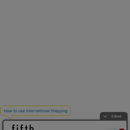
再入荷しました
人気アイテムが待望の再入荷
クーポンを取得
とらまめさんが選ぶ
低身長さん必見アイテム5選