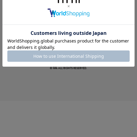
この夏の主役確定！
ボタニカル柄スカート
© fifth ALL RIGHTS RESERVED.
真夏のオフィスカジュアル
基本ルールとアイテムの選び方を徹底解説