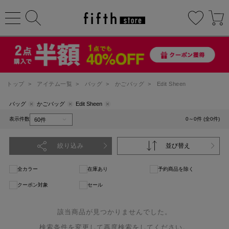
トップ
>
アイテム一覧
>
バッグ
>
かごバッグ
>
Edit Sheen
バッグ
かごバッグ
Edit Sheen
表示件数
0～0件 (全0件)
絞り込み
並び替え
全カラー
在庫あり
予約商品を除く
クーポン対象
セール
該当商品が見つかりませんでした。
検索条件を変更して再度検索をしてください。