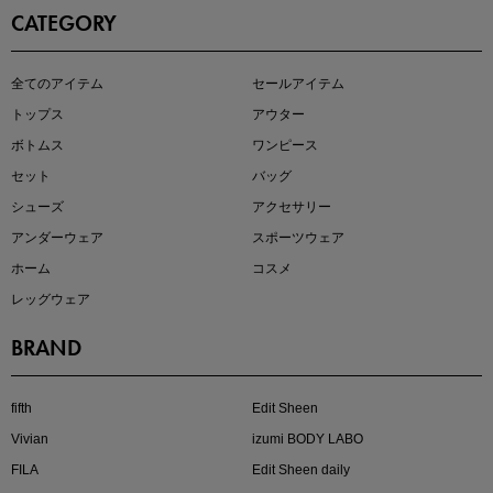
CATEGORY
即戦力アイテム続々対象
全てのアイテム
セールアイテム
夏服まとめて手に入れるなら今
トップス
アウター
ボトムス
ワンピース
セット
バッグ
シューズ
アクセサリー
アンダーウェア
スポーツウェア
ホーム
コスメ
レッグウェア
BRAND
注目の新作が販売開始
fifth
Edit Sheen
Vivian
izumi BODY LABO
FILA
Edit Sheen daily