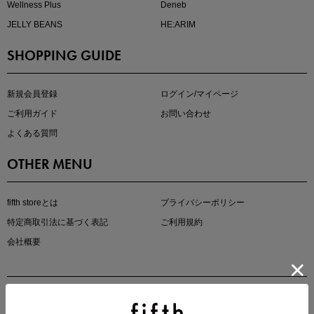
Wellness Plus
Deneb
JELLY BEANS
HE:ARIM
SHOPPING GUIDE
kokoさんセレクト
大人の着映えアイテム5選
新規会員登録
ログイン/マイページ
ご利用ガイド
お問い合わせ
よくある質問
OTHER MENU
fifth storeとは
プライバシーポリシー
特定商取引法に基づく表記
ご利用規約
会社概要
マストバイアイテム
今季の注目アイテムをご紹介