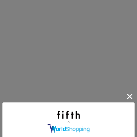
第1弾
り袋）を先着200名様にプレゼント！