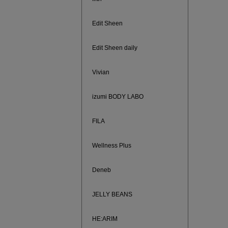
ご紹介ア
Edit Sheen
Edit Sheen daily
Vivian
izumi BODY LABO
FILA
Wellness Plus
買えば買う
Deneb
JELLY BEANS
HE:ARIM