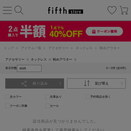
トップ
>
アイテム一覧
>
アクセサリー
>
ネックレス
>
軽めアウター
アクセサリー
ネックレス
軽めアウター
表示件数
0～0件 (全0件)
絞り込み
並び替え
全カラー
在庫あり
予約商品を除く
クーポン対象
セール
該当商品が見つかりませんでした。
検索条件を変更して再度検索をしてください。