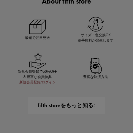
About fifth store
ノベルティ第1弾
サシェ（香り袋）を先着200名様にプレゼント！
サイズ・色交換OK
最短で翌日発送
※手数料が発生します
新規会員登録で50%OFF
& 豊富な会員特典
豊富な決済方法
新規会員登録/ログイン
あと1点にちょうどいい！お助けプチアイテム
fifth storeをもっと知る