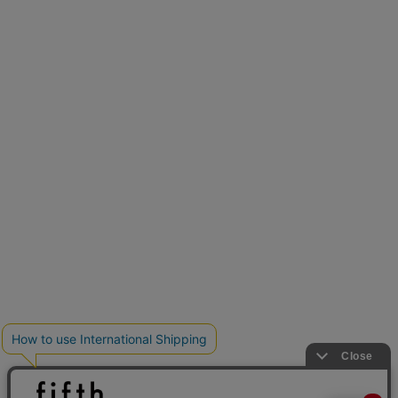
再入荷しました
人気アイテムが待望の再入荷
クーポンを取得
とらまめさんが選ぶ
低身長さん必見アイテム5選