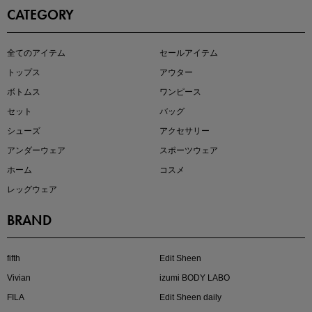
CATEGORY
即戦力アイテム続々対象
全てのアイテム
セールアイテム
夏服まとめて手に入れるなら今
トップス
アウター
ボトムス
ワンピース
セット
バッグ
シューズ
アクセサリー
アンダーウェア
スポーツウェア
ホーム
コスメ
レッグウェア
BRAND
注目の新作が販売開始
fifth
Edit Sheen
Vivian
izumi BODY LABO
FILA
Edit Sheen daily