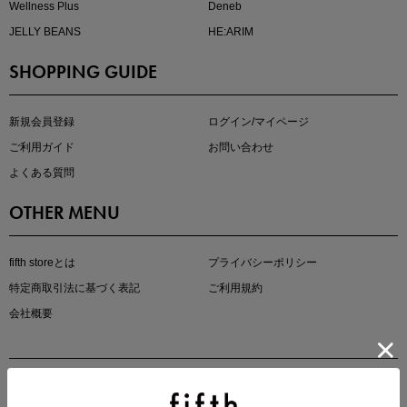
Wellness Plus
Deneb
JELLY BEANS
HE:ARIM
SHOPPING GUIDE
kokoさんセレクト
大人の着映えアイテム5選
新規会員登録
ログイン/マイページ
ご利用ガイド
お問い合わせ
よくある質問
OTHER MENU
fifth storeとは
プライバシーポリシー
特定商取引法に基づく表記
ご利用規約
会社概要
マストバイアイテム
今季の注目アイテムをご紹介