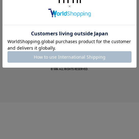
この夏の主役確定！
ボタニカル柄スカート
© fifth ALL RIGHTS RESERVED.
真夏のオフィスカジュアル
基本ルールとアイテムの選び方を徹底解説