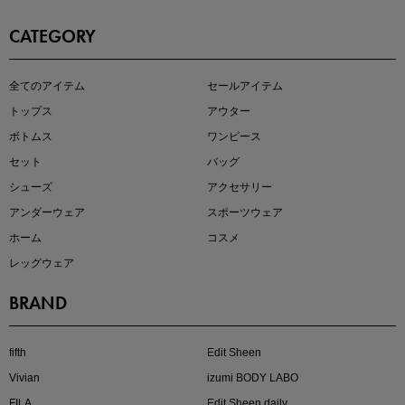
CATEGORY
即戦力アイテム続々対象
全てのアイテム
セールアイテム
夏服まとめて手に入れるなら今
トップス
アウター
ボトムス
ワンピース
セット
バッグ
シューズ
アクセサリー
アンダーウェア
スポーツウェア
ホーム
コスメ
レッグウェア
BRAND
注目の新作が販売開始
fifth
Edit Sheen
Vivian
izumi BODY LABO
FILA
Edit Sheen daily