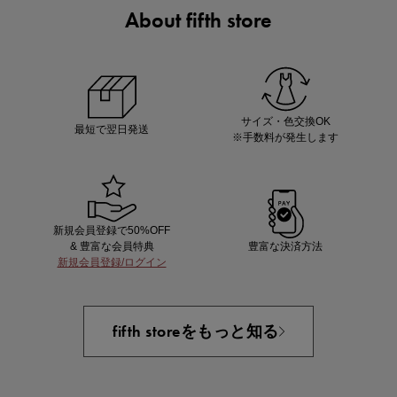
About fifth store
ノベルティ第1弾
サシェ（香り袋）を先着200名様にプレゼント！
サイズ・色交換OK
最短で翌日発送
※手数料が発生します
新規会員登録で50%OFF
& 豊富な会員特典
豊富な決済方法
新規会員登録/ログイン
あと1点にちょうどいい！お助けプチアイテム
fifth storeをもっと知る