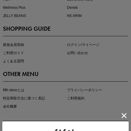
Wellness Plus
Deneb
JELLY BEANS
HE:ARIM
SHOPPING GUIDE
kokoさんセレクト
大人の着映えアイテム5選
新規会員登録
ログイン/マイページ
ご利用ガイド
お問い合わせ
よくある質問
OTHER MENU
fifth storeとは
プライバシーポリシー
特定商取引法に基づく表記
ご利用規約
会社概要
マストバイアイテム
今季の注目アイテムをご紹介