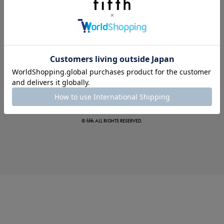
この夏の主役確定！
ボタニカル柄スカート
© fifth ALL RIGHTS RESERVED.
真夏のオフィスカジュアル
基本ルールとアイテムの選び方を徹底解説