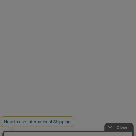
再入荷しました
人気アイテムが待望の再入荷
クーポンを取得
とらまめさんが選ぶ
低身長さん必見アイテム5選