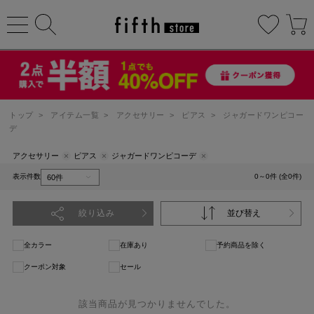
トップ
>
アイテム一覧
>
アクセサリー
>
ピアス
>
ジャガードワンピコー
デ
アクセサリー
ピアス
ジャガードワンピコーデ
表示件数
0～0件 (全0件)
絞り込み
並び替え
全カラー
在庫あり
予約商品を除く
クーポン対象
セール
該当商品が見つかりませんでした。