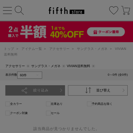
トップ
>
アイテム一覧
>
アクセサリー
>
サングラス・メガネ
>
VIVIAN
送料無料
アクセサリー
サングラス・メガネ
VIVIAN送料無料
表示件数
0～0件 (全0件)
絞り込み
並び替え
全カラー
在庫あり
予約商品を除く
クーポン対象
セール
該当商品が見つかりませんでした。