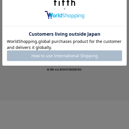
この夏の主役確定！
ボタニカル柄スカート
© fifth ALL RIGHTS RESERVED.
真夏のオフィスカジュアル
基本ルールとアイテムの選び方を徹底解説