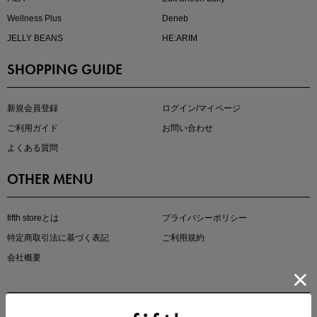
Wellness Plus
Deneb
JELLY BEANS
HE:ARIM
SHOPPING GUIDE
kokoさんセレクト
大人の着映えアイテム5選
新規会員登録
ログイン/マイページ
ご利用ガイド
お問い合わせ
よくある質問
OTHER MENU
fifth storeとは
プライバシーポリシー
特定商取引法に基づく表記
ご利用規約
会社概要
マストバイアイテム
今季の注目アイテムをご紹介