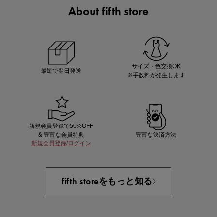
About fifth store
ノベルティ第1弾
サシェ（香り袋）を先着200名様にプレゼント！
サイズ・色交換OK
最短で翌日発送
※手数料が発生します
新規会員登録で50%OFF
& 豊富な会員特典
豊富な決済方法
新規会員登録/ログイン
あと1点にちょうどいい！お助けプチアイテム
fifth storeをもっと知る