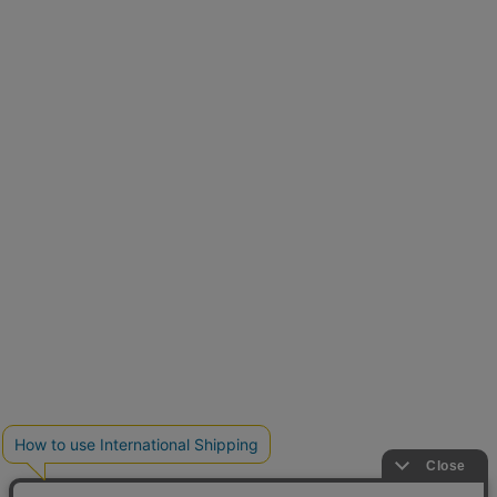
再入荷しました
人気アイテムが待望の再入荷
クーポンを取得
とらまめさんが選ぶ
低身長さん必見アイテム5選