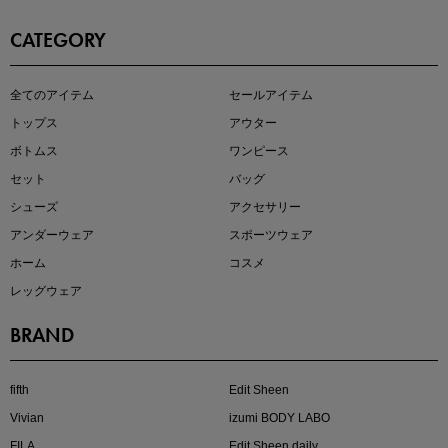
CATEGORY
即戦力アイテム続々対象
全てのアイテム
セールアイテム
夏服まとめて手に入れるなら今
トップス
アウター
ボトムス
ワンピース
セット
バッグ
シューズ
アクセサリー
アンダーウェア
スポーツウェア
ホーム
コスメ
レッグウェア
BRAND
注目の新作が販売開始
fifth
Edit Sheen
Vivian
izumi BODY LABO
FILA
Edit Sheen daily