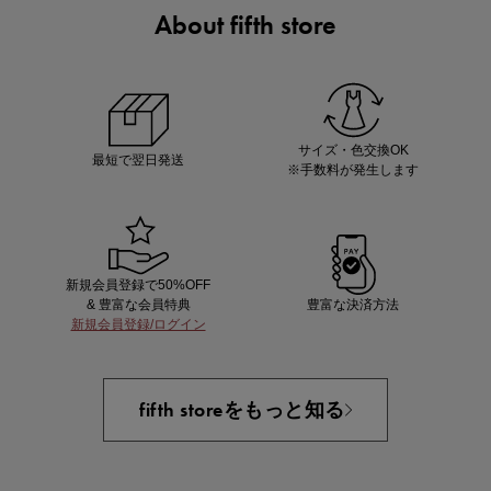
About fifth store
マストバイアイテム
今季の注目アイテムをご紹介
サイズ・色交換OK
最短で翌日発送
※手数料が発生します
新規会員登録で50%OFF
& 豊富な会員特典
豊富な決済方法
新規会員登録/ログイン
買えば買うほどお得! 最大半額クーポン
fifth storeをもっと知る