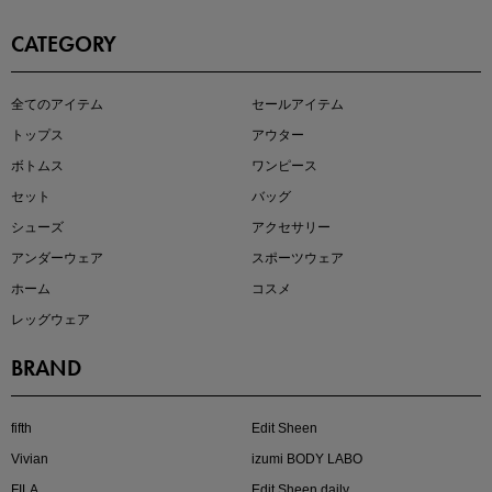
CATEGORY
この夏の主役確定！
全てのアイテム
セールアイテム
ボタニカル柄スカート
トップス
アウター
ボトムス
ワンピース
セット
バッグ
シューズ
アクセサリー
アンダーウェア
スポーツウェア
ホーム
コスメ
レッグウェア
BRAND
近日販売のアイテムを先見せ
fifth
Edit Sheen
Vivian
izumi BODY LABO
FILA
Edit Sheen daily