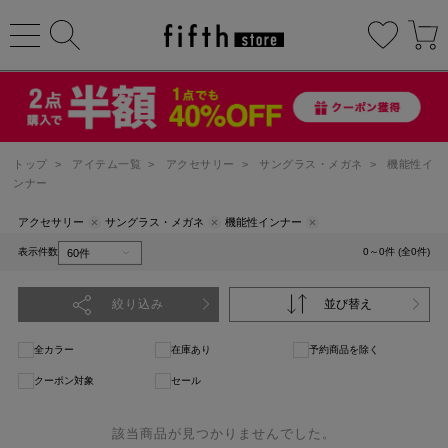
トップ
>
アイテム一覧
>
アクセサリー
>
サングラス・メガネ
>
機能性イ
ンナー
アクセサリー
サングラス・メガネ
機能性インナー
表示件数
0～0件 (全0件)
絞り込み
並び替え
全カラー
在庫あり
予約商品を除く
クーポン対象
セール
該当商品が見つかりませんでした。