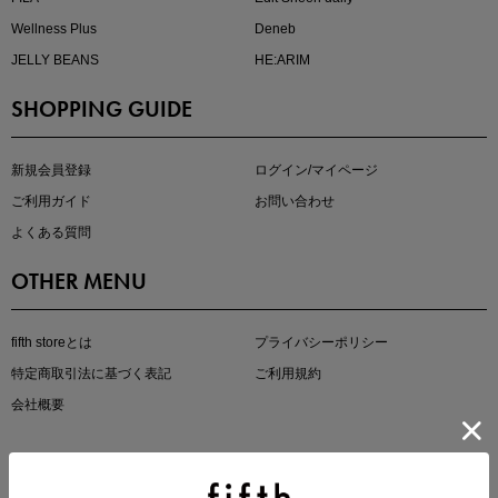
Wellness Plus
Deneb
JELLY BEANS
HE:ARIM
SHOPPING GUIDE
即戦力アイテム続々対象
夏服まとめて手に入れるなら今
新規会員登録
ログイン/マイページ
ご利用ガイド
お問い合わせ
よくある質問
OTHER MENU
fifth storeとは
プライバシーポリシー
特定商取引法に基づく表記
ご利用規約
真夏のオフィスカジュアル
会社概要
基本ルールとアイテムの選び方を徹底解説