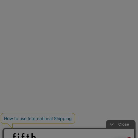
新色追加
人気アイテムに新色登場
クーポンを取得
低身長さん用サイズ
U150サイズでおしゃれを楽しむ。