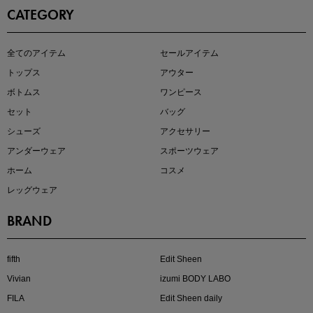
CATEGORY
この夏の主役確定！
全てのアイテム
セールアイテム
ボタニカル柄スカート
トップス
アウター
ボトムス
ワンピース
セット
バッグ
シューズ
アクセサリー
アンダーウェア
スポーツウェア
ホーム
コスメ
レッグウェア
BRAND
近日販売のアイテムを先見せ
fifth
Edit Sheen
Vivian
izumi BODY LABO
FILA
Edit Sheen daily