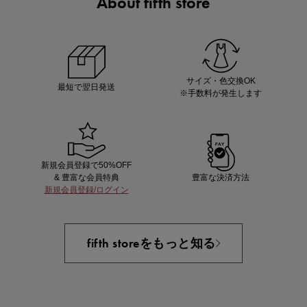
About fifth store
マストバイアイテム
今季の注目アイテムをご紹介
サイズ・色交換OK
最短で翌日発送
※手数料が発生します
新規会員登録で50%OFF
& 豊富な会員特典
豊富な決済方法
新規会員登録/ログイン
買えば買うほどお得! 最大半額クーポン
fifth storeをもっと知る