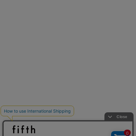
新色追加
人気アイテムに新色登場
クーポンを取得
低身長さん用サイズ
U150サイズでおしゃれを楽しむ。