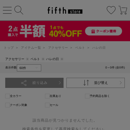
トップ
>
アイテム一覧
>
アクセサリー
>
ベルト
>
ハレの日
アクセサリー
ベルト
ハレの日
表示件数
0～0件 (全0件)
絞り込み
並び替え
全カラー
在庫あり
予約商品を除く
クーポン対象
セール
該当商品が見つかりませんでした。
検索条件を変更して再度検索をしてください。