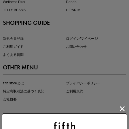
Wellness Plus
Deneb
JELLY BEANS
HE:ARIM
SHOPPING GUIDE
即戦力アイテム続々対象
夏服まとめて手に入れるなら今
新規会員登録
ログイン/マイページ
ご利用ガイド
お問い合わせ
よくある質問
OTHER MENU
fifth storeとは
プライバシーポリシー
特定商取引法に基づく表記
ご利用規約
真夏のオフィスカジュアル
会社概要
基本ルールとアイテムの選び方を徹底解説