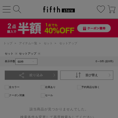
トップ
>
アイテム一覧
>
セット
>
セットアップ
セット
セットアップ
表示件数
0～0件 (全0件)
絞り込み
並び替え
全カラー
在庫あり
予約商品を除く
クーポン対象
セール
該当商品が見つかりませんでした。
検索条件を変更して再度検索をしてください。