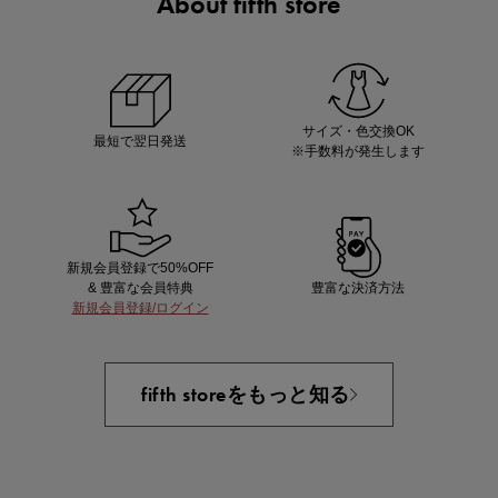
About fifth store
ノベルティ第1弾
サシェ（香り袋）を先着200名様にプレゼント！
サイズ・色交換OK
最短で翌日発送
※手数料が発生します
新規会員登録で50%OFF
& 豊富な会員特典
豊富な決済方法
新規会員登録/ログイン
あと1点にちょうどいい！お助けプチアイテム
fifth storeをもっと知る