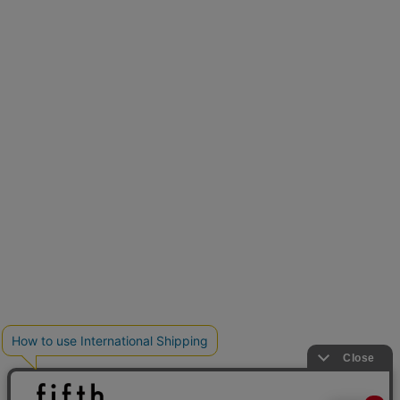
再入荷しました
人気アイテムが待望の再入荷
クーポンを取得
とらまめさんが選ぶ
低身長さん必見アイテム5選