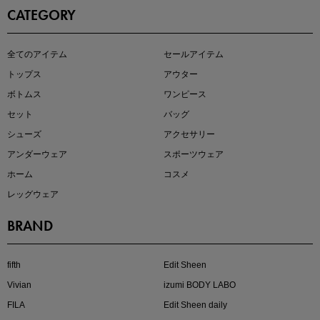
CATEGORY
即戦力アイテム続々対象
全てのアイテム
セールアイテム
夏服まとめて手に入れるなら今
トップス
アウター
ボトムス
ワンピース
セット
バッグ
シューズ
アクセサリー
アンダーウェア
スポーツウェア
ホーム
コスメ
レッグウェア
BRAND
注目の新作が販売開始
fifth
Edit Sheen
Vivian
izumi BODY LABO
FILA
Edit Sheen daily