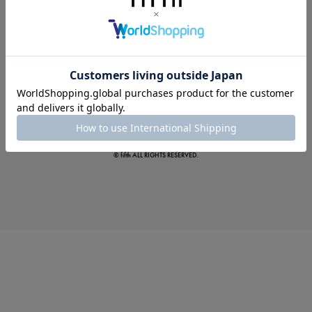
この夏の主役確定！
ボタニカル柄スカート
© fifth ALL RIGHTS RESERVED.
真夏のオフィスカジュアル
基本ルールとアイテムの選び方を徹底解説