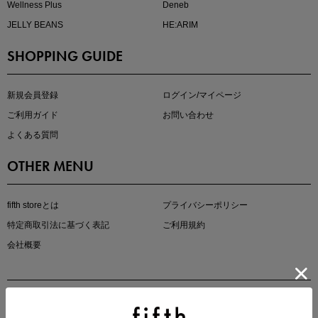
Wellness Plus
Deneb
JELLY BEANS
HE:ARIM
SHOPPING GUIDE
kokoさんセレクト
大人の着映えアイテム5選
新規会員登録
ログイン/マイページ
ご利用ガイド
お問い合わせ
よくある質問
OTHER MENU
fifth storeとは
プライバシーポリシー
特定商取引法に基づく表記
ご利用規約
会社概要
マストバイアイテム
今季の注目アイテムをご紹介