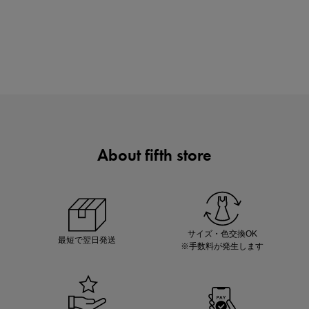
買えば買うほどお得! 最大半額クーポン
About fifth store
ノベルティ第1弾
サシェ（香り袋）を先着200名様にプレゼント！
サイズ・色交換OK
最短で翌日発送
※手数料が発生します