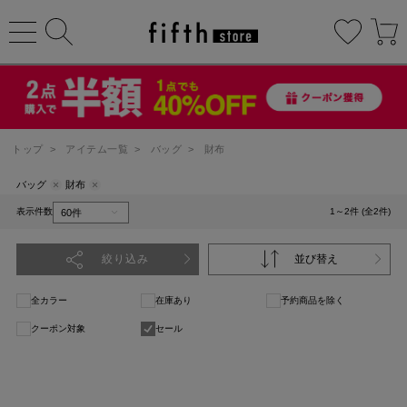
トップ
>
アイテム一覧
>
バッグ
>
財布
バッグ
財布
表示件数
1～2件 (全2件)
絞り込み
並び替え
全カラー
在庫あり
予約商品を除く
クーポン対象
セール
1