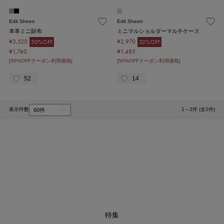
Edit Sheen
Edit Sheen
本革ミニ財布
ミニマルショルダーマルチケース
¥3,520
¥2,970
30%OFF
32%OFF
¥1,760
¥1,485
[50%OFFクーポン利用価格]
[50%OFFクーポン利用価格]
52
14
表示件数
1～2件 (全2件)
1
特集