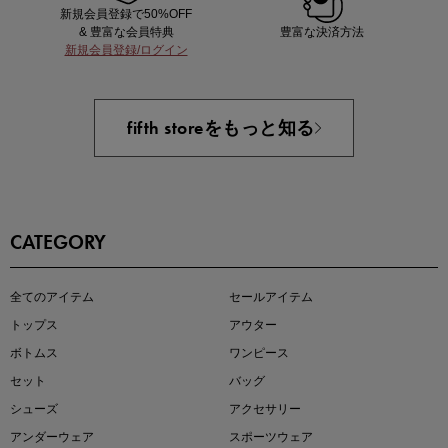
新規会員登録で50%OFF
& 豊富な会員特典
豊富な決済方法
新規会員登録/ログイン
あと1点にちょうどいい！お助けプチアイテム
fifth storeをもっと知る
CATEGORY
即戦力アイテム続々対象
全てのアイテム
セールアイテム
夏服まとめて手に入れるなら今
トップス
アウター
ボトムス
ワンピース
セット
バッグ
シューズ
アクセサリー
アンダーウェア
スポーツウェア