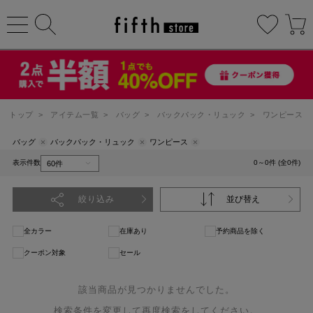
トップ
>
アイテム一覧
>
バッグ
>
バックパック・リュック
>
ワンピース
バッグ
バックパック・リュック
ワンピース
表示件数
0～0件 (全0件)
絞り込み
並び替え
全カラー
在庫あり
予約商品を除く
クーポン対象
セール
該当商品が見つかりませんでした。
検索条件を変更して再度検索をしてください。