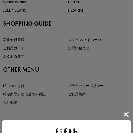
Wellness Plus
Deneb
JELLY BEANS
HE:ARIM
SHOPPING GUIDE
kokoさんセレクト
大人の着映えアイテム5選
新規会員登録
ログイン/マイページ
ご利用ガイド
お問い合わせ
よくある質問
OTHER MENU
fifth storeとは
プライバシーポリシー
特定商取引法に基づく表記
ご利用規約
会社概要
マストバイアイテム
今季の注目アイテムをご紹介