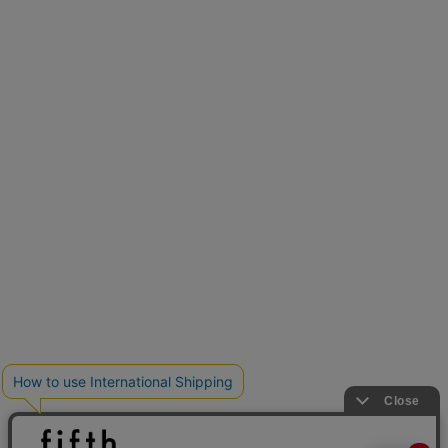
再入荷しました
人気アイテムが待望の再入荷
クーポンを取得
とらまめさんが選ぶ
低身長さん必見アイテム5選