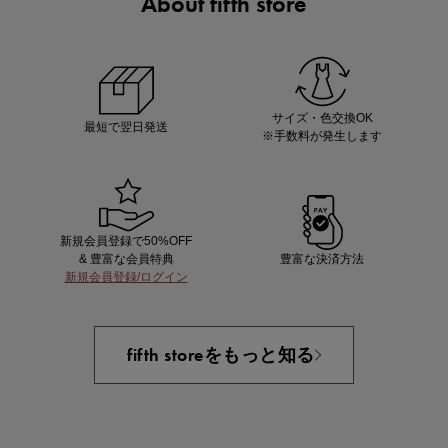
About fifth store
ノベルティ第1弾
サシェ（香り袋）を先着200名様にプレゼント！
サイズ・色交換OK
最短で翌日発送
※手数料が発生します
新規会員登録で50%OFF
& 豊富な会員特典
豊富な決済方法
新規会員登録/ログイン
あと1点にちょうどいい！お助けプチアイテム
fifth storeをもっと知る