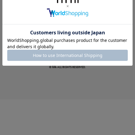
この夏の主役確定！
ボタニカル柄スカート
© fifth ALL RIGHTS RESERVED.
真夏のオフィスカジュアル
基本ルールとアイテムの選び方を徹底解説