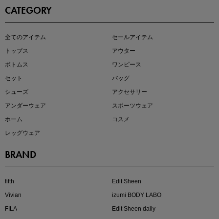
CATEGORY
即戦力アイテム続々対象
全てのアイテム
セールアイテム
夏服まとめて手に入れるなら今
トップス
アウター
ボトムス
ワンピース
セット
バッグ
シューズ
アクセサリー
アンダーウェア
スポーツウェア
ホーム
コスメ
レッグウェア
BRAND
注目の新作が販売開始
fifth
Edit Sheen
Vivian
izumi BODY LABO
FILA
Edit Sheen daily