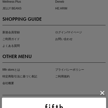
Wellness Plus
Deneb
JELLY BEANS
HE:ARIM
SHOPPING GUIDE
kokoさんセレクト
大人の着映えアイテム5選
新規会員登録
ログイン/マイページ
ご利用ガイド
お問い合わせ
よくある質問
OTHER MENU
fifth storeとは
プライバシーポリシー
特定商取引法に基づく表記
ご利用規約
会社概要
マストバイアイテム
今季の注目アイテムをご紹介