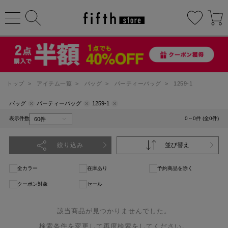
トップ
>
アイテム一覧
>
バッグ
>
パーティーバッグ
>
1259-1
バッグ
パーティーバッグ
1259-1
表示件数
0～0件 (全0件)
絞り込み
並び替え
全カラー
在庫あり
予約商品を除く
クーポン対象
セール
該当商品が見つかりませんでした。
検索条件を変更して再度検索をしてください。