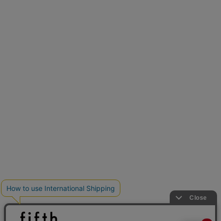
再入荷しました
人気アイテムが待望の再入荷
クーポンを取得
とらまめさんが選ぶ
低身長さん必見アイテム5選