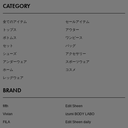
CATEGORY
即戦力アイテム続々対象
全てのアイテム
セールアイテム
夏服まとめて手に入れるなら今
トップス
アウター
ボトムス
ワンピース
セット
バッグ
シューズ
アクセサリー
アンダーウェア
スポーツウェア
ホーム
コスメ
レッグウェア
BRAND
注目の新作が販売開始
fifth
Edit Sheen
Vivian
izumi BODY LABO
FILA
Edit Sheen daily