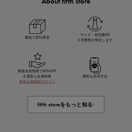
About fifth store
ノベルティ第1弾
サシェ（香り袋）を先着200名様にプレゼント！
サイズ・色交換OK
最短で翌日発送
※手数料が発生します
新規会員登録で50%OFF
& 豊富な会員特典
豊富な決済方法
新規会員登録/ログイン
あと1点にちょうどいい！お助けプチアイテム
fifth storeをもっと知る