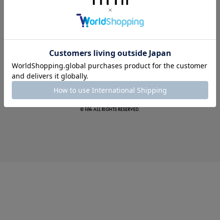
この夏の主役確定！
ボタニカル柄スカート
© fifth ALL RIGHTS RESERVED.
真夏のオフィスカジュアル
基本ルールとアイテムの選び方を徹底解説