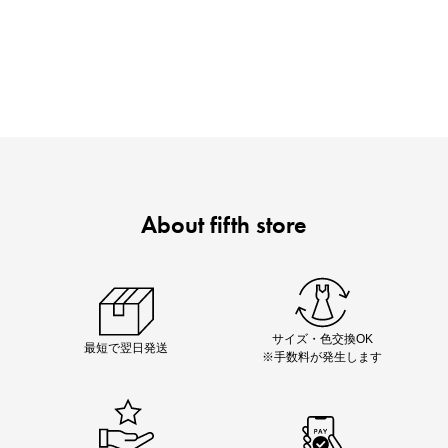
買えば買うほどお得! 最大半額クーポン
About fifth store
ノベルティ第1弾
サシェ（香り袋）を先着200名様にプレゼント！
サイズ・色交換OK
最短で翌日発送
※手数料が発生します