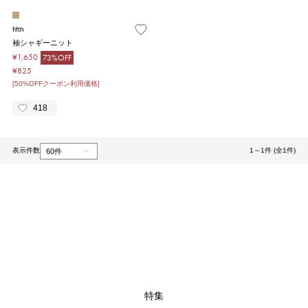
fifth
袖シャギーニット
¥1,650
73%OFF
¥825
[50%OFFクーポン利用価格]
418
表示件数
1～1件 (全1件)
1
特集