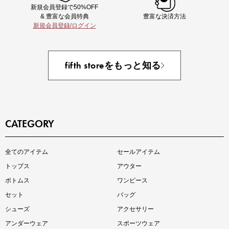
新規会員登録で50%OFF
& 豊富な会員特典
豊富な決済方法
新規会員登録/ログイン
あと1点にちょうどいい！お助けプチアイテム
fifth storeをもっと知る
CATEGORY
即戦力アイテム続々対象
全てのアイテム
セールアイテム
夏服まとめて手に入れるなら今
トップス
アウター
ボトムス
ワンピース
セット
バッグ
シューズ
アクセサリー
アンダーウェア
スポーツウェア