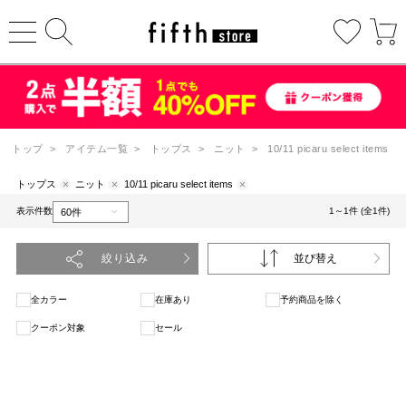
トップ
>
アイテム一覧
>
トップス
>
ニット
>
10/11 picaru select items
トップス
ニット
10/11 picaru select items
表示件数
1～1件 (全1件)
絞り込み
並び替え
全カラー
在庫あり
予約商品を除く
クーポン対象
セール
1